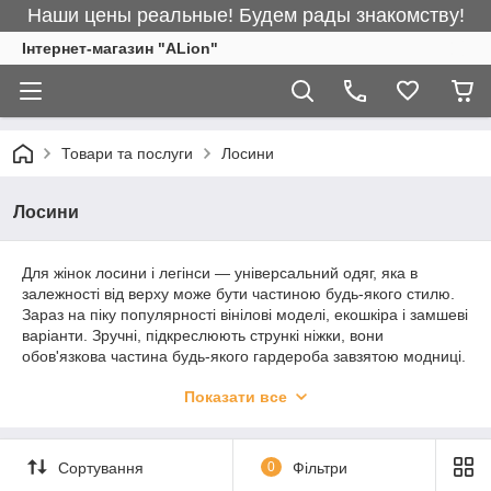
Наши цены реальные! Будем рады знакомству!
Інтернет-магазин "ALіon"
Товари та послуги
Лосини
Лосини
Для жінок лосини і легінси — універсальний одяг, яка в
залежності від верху може бути частиною будь-якого стилю.
Зараз на піку популярності вінілові моделі, екошкіра і замшеві
варіанти. Зручні, підкреслюють стрункі ніжки, вони
обов'язкова частина будь-якого гардероба завзятою модниці.
На сайті жіночого одягу цієї категорії відведена ціла сторінка з
Показати все
цікавими варіантами, великим асортиментом. Доступна
можливість придбання оптом і в роздріб.
Сортування
0
Фільтри
Вінілові лосини і легінси для жінок