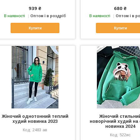
939 ₴
680 ₴
В наявності
Оптом і в роздріб
В наявності
Оптом і в р
Купити
Купити
Жіночий однотонний теплий
Жіночий стильни
худий новинка 2023
новорічний худий на 
новинка 2024
2483 ав
522ис