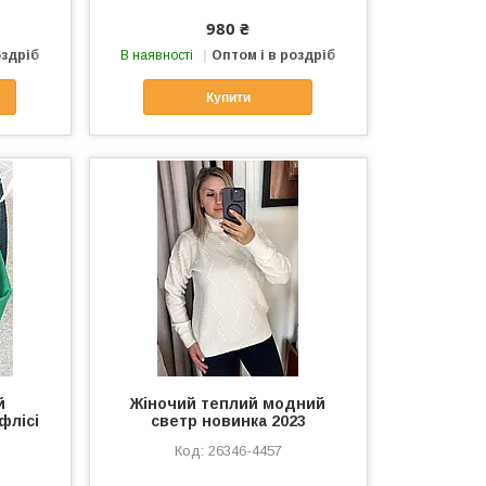
980 ₴
оздріб
В наявності
Оптом і в роздріб
Купити
й
Жіночий теплий модний
флісі
светр новинка 2023
26346-4457