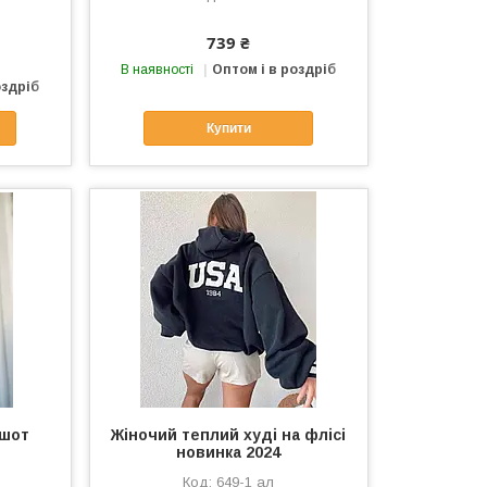
739 ₴
В наявності
Оптом і в роздріб
оздріб
Купити
тшот
Жіночий теплий худі на флісі
новинка 2024
649-1 ал