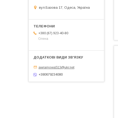
вул.Базова 17, Одеса, Україна
+380 (67) 923-40-80
Олена
awramowa513@ukr.net
+380679234080