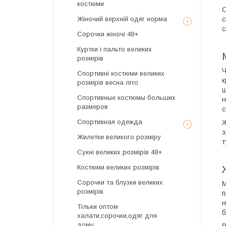
костюми
С
Жіночий верхній одяг норма
с
с
Сорочки жіночі 48+
Куртки і пальто великих
розмірів
Ч
Спортивні костюми великих
к
розмірів весна літо
щ
Спортивные костюмы больших
н
размеров
с
Спортивная одежда
Ж
з
Жилетки великого розміру
т
Сукні великих розмірів 48+
Костюми великих розмірів
Сорочки та блузки великих
М
розмірів
п
н
Тільки оптом
б
халати,сорочки,одяг для
дому