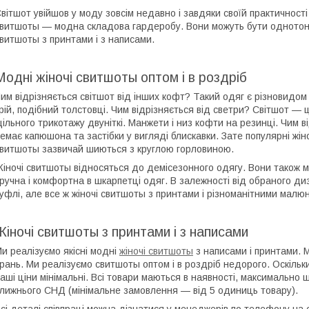
вітшот увійшов у моду зовсім недавно і завдяки своїй практичності
витшоты — модна складова гардеробу. Вони можуть бути однотонни
витшоты з принтами і з написами.
Модні жіночі свитшоты оптом і в роздріб
им відрізняється світшот від інших кофт? Такий одяг є різновидом
рій, подібний толстовці. Чим відрізняється від светри? Світшот — 
ільного трикотажу двуніткі. Манжети і низ кофти на резинці. Чим в
емає капюшона та застібки у вигляді блискавки. Зате популярні жін
витшоты зазвичай шиються з круглою горловиною.
іночі свитшоты відносяться до демісезонного одягу. Вони також 
ручна і комфортна в шкарпетці одяг. В залежності від обраного диза
уфлі, але все ж жіночі свитшоты з принтами і різноманітними мал
Жіночі свитшоты з принтами і з написами
и реалізуємо якісні модні
жіночі свитшоты
з написами і принтами. 
рань. Ми реалізуємо свитшоты оптом і в роздріб недорого. Оскіль
аші ціни мінімальні. Всі товари маються в наявності, максимально 
лижнього СНД (мінімальне замовлення — від 5 одиниць товару).