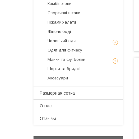
Комбінезони
Спортивні штани
Піжами,халати
Жіноче боді
Чоловічий одяг
Одяг для фітнесу
Майки та футболки
Шорти та бриджі
Аксесуари
Размерная сетка
О нас
Отзывы