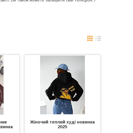
сайті. Ви також можете залишити свій телефон, і
ник
Жіночий теплий худі новинка
овинка
2025