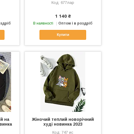
677лар
1 140 ₴
оздріб
В наявності
Оптом і в роздріб
Купити
й на
Жіночий теплий новорічний
овинка
худі новинка 2023
747 ис