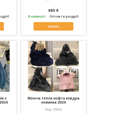
880 ₴
оздріб
В наявності
Оптом і в роздріб
Купити
ік з
Жіноча тепла кофта ковдра
2024
новинка 2024
390гр