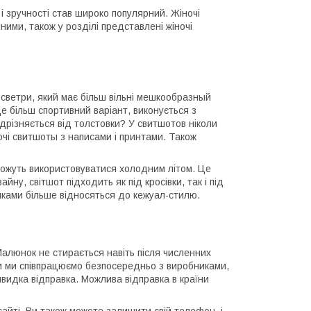
 і зручності став широко популярний. Жіночі
ми, також у розділі представлені жіночі
 светри, який має більш вільні мешкообразный
це більш спортивний варіант, виконується з
ідрізняється від толстовки? У свитшотов ніколи
очі свитшоты з написами і принтами. Також
можуть використовуватися холодним літом. Це
йну, світшот підходить як під кросівки, так і під
юнками більше відносяться до кежуал-стилю.
Малюнок не стирається навіть після численних
ки ми співпрацюємо безпосередньо з виробниками,
швидка відправка. Можлива відправка в країни