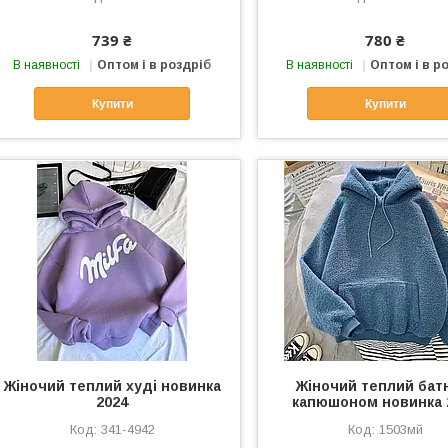
739 ₴
780 ₴
В наявності
Оптом і в роздріб
В наявності
Оптом і в р
Купити
Купити
Жіночий теплий худі новинка
Жіночий теплий батн
2024
капюшоном новинка 
341-4942
1503мй