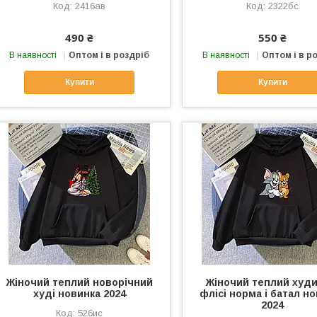
2416ав
2322бс
490 ₴
550 ₴
В наявності
Оптом і в роздріб
В наявності
Оптом і в р
Купити
Купити
Жіночий теплий новорічний
Жіночий теплий худи
худі новинка 2024
флісі норма і батал н
2024
526ис