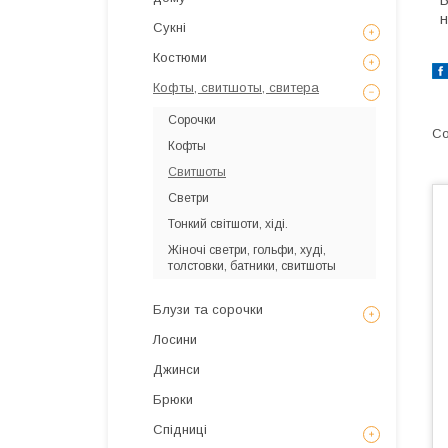
В
н
Сукні
Костюми
Кофты, свитшоты, свитера
Сорочки
Кофты
Свитшоты
Светри
Тонкий свiтшоти, хiдi.
Жіночі светри, гольфи, худі,
толстовки, батники, свитшоты
Блузи та сорочки
Лосини
Джинси
Брюки
Спідниці