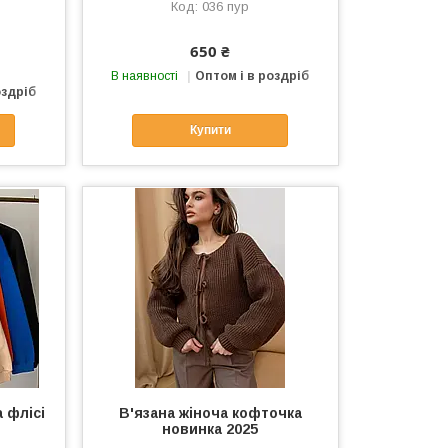
036 пур
650 ₴
В наявності
Оптом і в роздріб
оздріб
Купити
 флісі
В'язана жіноча кофточка
новинка 2025