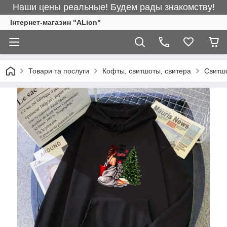
Наши цены реальные! Будем рады знакомству!
Інтернет-магазин "ALіon"
Товари та послуги
Кофты, свитшоты, свитера
Свитш