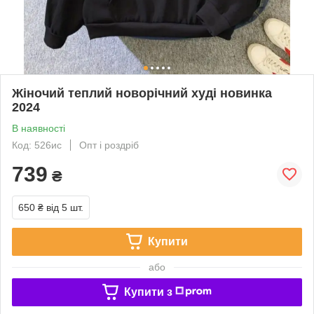
Жіночий теплий новорічний худі новинка
2024
В наявності
Код: 526ис
Опт і роздріб
739
₴
650 ₴
від 5 шт.
Купити
або
Купити з