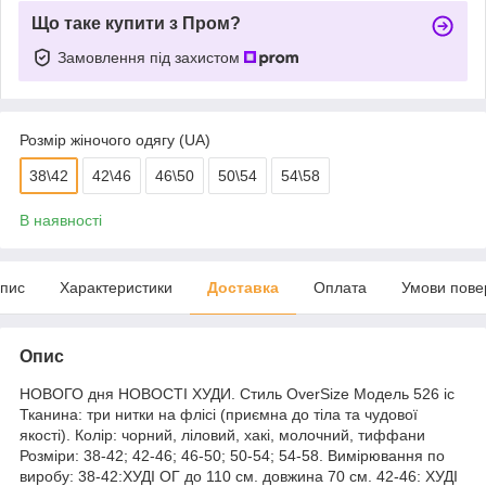
Що таке купити з Пром?
Замовлення під захистом
Розмір жіночого одягу (UA)
38\42
42\46
46\50
50\54
54\58
В наявності
пис
Характеристики
Доставка
Оплата
Умови пове
Опис
НОВОГО дня НОВОСТІ ХУДИ. Стиль OverSize Модель 526 іс
Тканина: три нитки на флісі (приємна до тіла та чудової
якості). Колір: чорний, ліловий, хакі, молочний, тиффани
Розміри: 38-42; 42-46; 46-50; 50-54; 54-58. Вимірювання по
виробу: 38-42:ХУДІ ОГ до 110 см. довжина 70 см. 42-46: ХУДІ