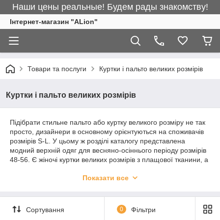
Наши цены реальные! Будем рады знакомству!
Інтернет-магазин "ALіon"
Товари та послуги
Куртки і пальто великих розмірів
Куртки і пальто великих розмірів
Підібрати стильне пальто або куртку великого розміру не так
просто, дизайнери в основному орієнтуються на споживачів
розмірів S-L. У цьому ж розділі каталогу представлена
модний верхній одяг для весняно-осіннього періоду розмірів
48-56. Є жіночі куртки великих розмірів з плащової тканини, а
також пальто з кашеміру. Великий вибір фасонів, довжини і
Показати все
забарвлень.
Асортимент жіночих курток великих
Сортування
0
Фільтри
розмірів