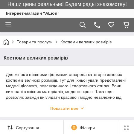
Наши цены реальные! Будем рады знакомству!
Інтернет-магазин "ALіon"
Товари та послуги
Костюми великих розмірів
Костюми великих розмірів
Для жінок з пишними формами створена категорія жіночих
костюмів великих розмірів. Тут для їхньої уваги представлені
моделі ділового, повсякденного і спортивного стилю. Вони
виконані з якісних матеріалів, модного крою. Така одяг
дозволяє завжди виглядати красиво і модно незалежно від
ситуації.
Показати все
Жіночі костюми великих розмірів
Сортування
0
Фільтри
Мода змінюється стрімко, і зараз немає різниці, які