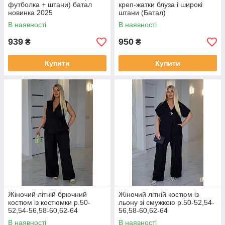
футболка + штани) батал
креп-жатки блуза і широкі
новинка 2025
штани (Батал)
В наявності
В наявності
939
950
₴
₴
Купити
Купити
Жіночий літній брючний
Жіночий літній костюм із
костюм із костюмки р.50-
льону зі смужкою р.50-52,54-
52,54-56,58-60,62-64
56,58-60,62-64
В наявності
В наявності