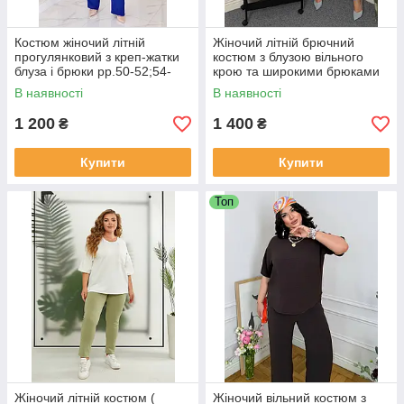
Костюм жіночий літній
Жіночий літній брючний
прогулянковий з креп-жатки
костюм з блузою вільного
блуза і брюки рр.50-52;54-
крою та широкими брюками
56;58-60;62-64
палаццо
В наявності
В наявності
1 200
1 400
₴
₴
Купити
Купити
Топ
Жіночий літній костюм (
Жіночий вільний костюм з