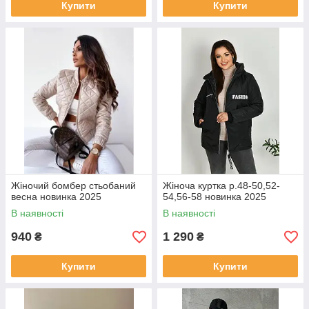
Купити
Купити
Жіночий бомбер стьобаний
Жіноча куртка р.48-50,52-
весна новинка 2025
54,56-58 новинка 2025
В наявності
В наявності
940
1 290
₴
₴
Купити
Купити