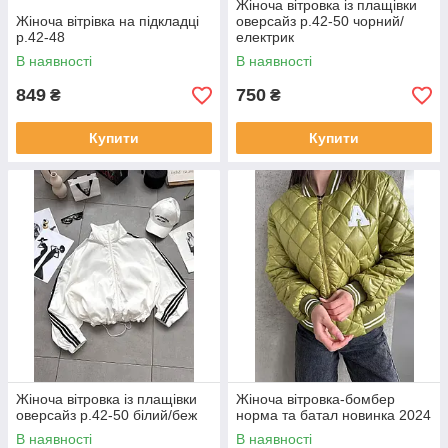
Жіноча вітровка із плащівки
Жіноча вітрівка на підкладці
оверсайз р.42-50 чорний/
р.42-48
електрик
В наявності
В наявності
849
750
₴
₴
Купити
Купити
Жіноча вітровка із плащівки
Жіноча вітровка-бомбер
оверсайз р.42-50 білий/беж
норма та батал новинка 2024
В наявності
В наявності