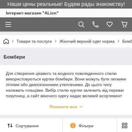
Наши цены реальные! Будем рады знакомству!
Інтернет-магазин "ALіon"
Товари та послуги
Жіночий верхній одяг норма
Бом
Бомбери
Для створення цікавого та модного повсякденного стилю
використовуються куртки бомбери. Вони можуть бути легкими
літніми або демісезонними утепленими. До цього типу
належать плащівки. Вибір стилю куртки залежить від переваг
покупниці, а сайт жіночого одягу надає великий асортимент
наймодніших варіантів сезону, які є в топі продажів. Є
Показати все
можливість придбання курток гуртом і в роздріб, що відкриває
чудову можливість оновлення не тільки свого гардероба, але
й реалізації.
Сортування
0
Фільтри