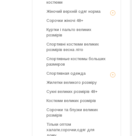
костюми
Жіночий верхній одяг норма
Сорочки жіночі 48+
Куртки і пальто великих
розмірів
Спортивні костюми великих
розмірів весна літо
Спортивные костюмы больших
размеров
Спортивная одежда
Жилетки великого розміру
Сукні великих розмірів 48+
Костюми великих розмірів
Сорочки та блузки великих
розмірів
Тільки оптом
халати,сорочки,одяг для
дому