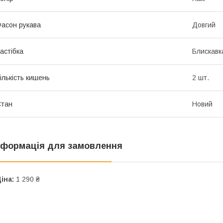
асон рукава
Довгий
астібка
Блискавк
ількість кишень
2 шт.
Стан
Новий
нформація для замовлення
іна:
1 290 ₴