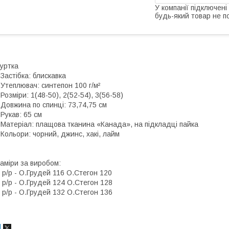
У компанії підключені
будь-який товар не п
уртка
 Застібка: блискавка
 Утеплювач: синтепон 100 г/м²
 Розміри: 1(48-50), 2(52-54), 3(56-58)
 Довжина по спинці: 73,74,75 см
 Рукав: 65 см
 Матеріал: плащова тканина «Канада», на підкладці пайка
 Кольори: чорний, джинс, хакі, лайм
аміри за виробом:
 р/р - О.Грудей 116 О.Стегон 120
 р/р - О.Грудей 124 О.Стегон 128
 р/р - О.Грудей 132 О.Стегон 136