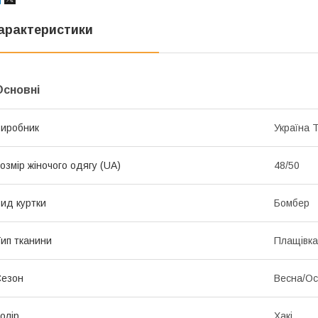
арактеристики
Основні
иробник
Україна 
озмір жіночого одягу (UA)
48/50
ид куртки
Бомбер
ип тканини
Плащівка
Сезон
Весна/Ос
олір
Хакі