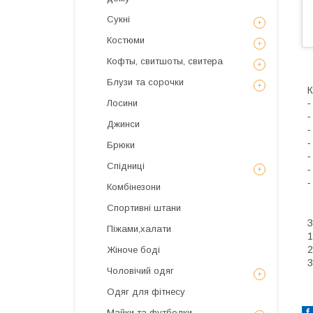
Сукні
Костюми
Кофты, свитшоты, свитера
Блузи та сорочки
К
⁃
Лосини
⁃
Джинси
⁃
⁃
Брюки
⁃
Спідниці
⁃
⁃
Комбінезони
Спортивні штани
З
Піжами,халати
1
2
Жіноче боді
3
Чоловічий одяг
Одяг для фітнесу
Майки та футболки