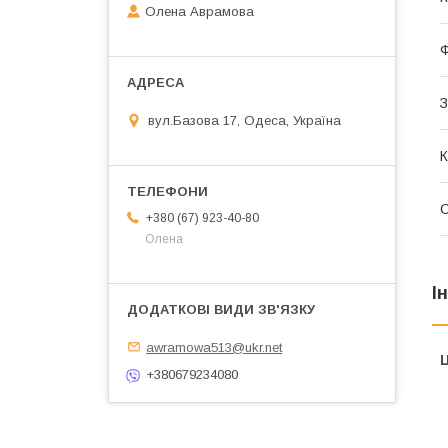
Олена Аврамова
Ф
З
вул.Базова 17, Одеса, Україна
К
+380 (67) 923-40-80
Олена
І
awramowa513@ukr.net
Ц
+380679234080