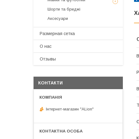
Шорти та бриджі
Х
Аксесуари
Размерная сетка
О нас
В
Отзывы
Р
КОНТАКТИ
В
Т
Інтернет-магазин "ALіon"
К