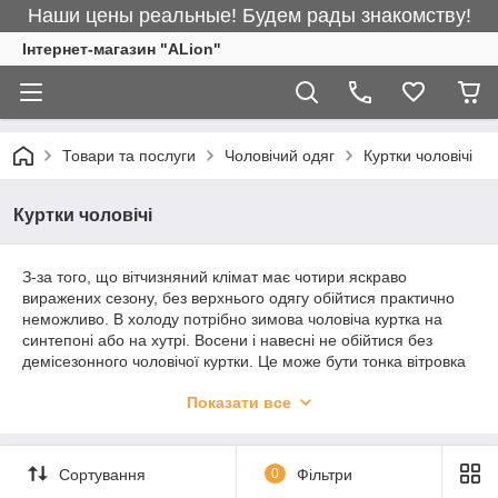
Наши цены реальные! Будем рады знакомству!
Інтернет-магазин "ALіon"
Товари та послуги
Чоловічий одяг
Куртки чоловічі
Куртки чоловічі
З-за того, що вітчизняний клімат має чотири яскраво
виражених сезону, без верхнього одягу обійтися практично
неможливо. В холоду потрібно зимова чоловіча куртка на
синтепоні або на хутрі. Восени і навесні не обійтися без
демісезонного чоловічої куртки. Це може бути тонка вітровка
або більш теплий жакет з шкіри, в будь-якому випадку,
Показати все
чоловічі куртки відносяться до категорії must have.
Придбати такий одяг оптом чи вроздріб можна в даному
розділі нашого каталогу. Звертайтеся.
Сортування
0
Фільтри