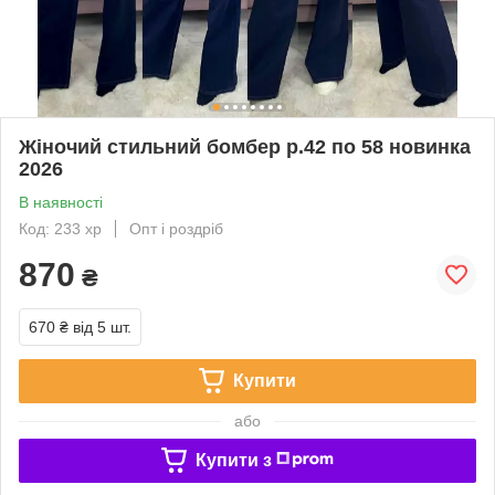
Жіночий стильний бомбер р.42 по 58 новинка
2026
В наявності
Код: 233 хр
Опт і роздріб
870
₴
670 ₴
від 5 шт.
Купити
або
Купити з