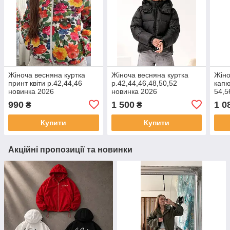
Жіноча весняна куртка
Жіноча весняна куртка
Жіно
принт квіти р.42,44,46
р.42,44,46,48,50,52
капю
новинка 2026
новинка 2026
54,5
990
1 500
1 0
₴
₴
Купити
Купити
Акційні пропозиції та новинки