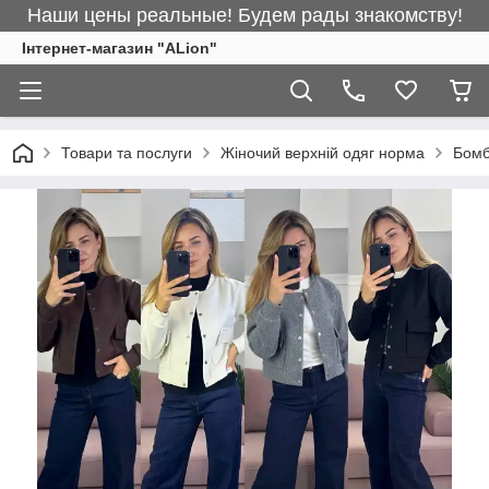
Наши цены реальные! Будем рады знакомству!
Інтернет-магазин "ALіon"
Товари та послуги
Жіночий верхній одяг норма
Бом