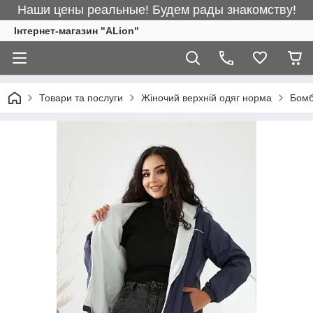
Наши цены реальные! Будем рады знакомству!
Інтернет-магазин "ALіon"
Товари та послуги
Жіночий верхній одяг норма
Бом