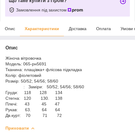
Що таке купити з Пром?
Замовлення під захистом
Опис
Характеристики
Доставка
Оплата
Умови 
Опис
Жіноча вітровочка
Модель: 065-рн5691
Тканина: плащівка+ флісова підкладка
Колір: фіолетовий
Розмір: 50/52; 54/56; 58/60
: Заміри: 50/52; 54/56; 58/60
Груди: 118 128 134
Стегна: 120 130. 138
Плечі: 43 45 47
Рукав: 63. 64 64
Дв.курт: 70 71 72
Приховати