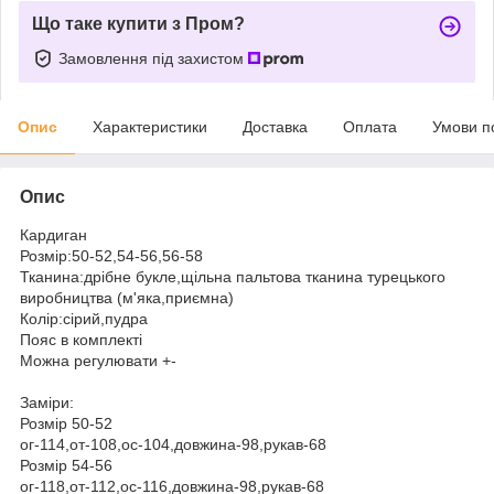
Що таке купити з Пром?
Замовлення під захистом
Опис
Характеристики
Доставка
Оплата
Умови п
Опис
Кардиган
Розмір:50-52,54-56,56-58
Тканина:дрібне букле,щільна пальтова тканина турецького
виробництва (м'яка,приємна)
Колір:сірий,пудра
Пояс в комплекті
Можна регулювати +-
Заміри:
Розмір 50-52
ог-114,от-108,ос-104,довжина-98,рукав-68
Розмір 54-56
ог-118,от-112,ос-116,довжина-98,рукав-68