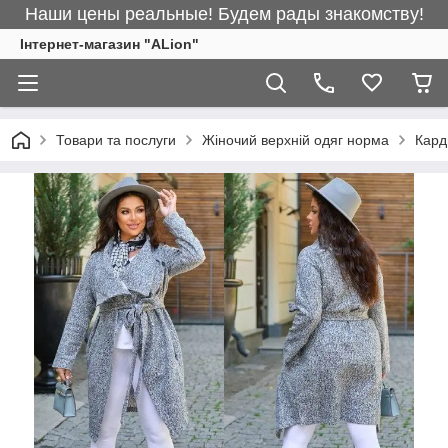
Наши цены реальные! Будем рады знакомству!
Інтернет-магазин "ALіon"
Товари та послуги
Жіночий верхній одяг норма
Кард