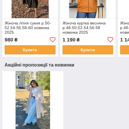
Жіноча літня сукня р.50-
Жіноча куртка весняна
Жіно
52,54-56,58-60 новинка
р.48-50,52-54,56-58
р.48
2025
новинка 2025
нови
980
1 190
1 1
₴
₴
Купити
Купити
Акційні пропозиції та новинки