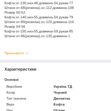
Кофта:ог-130,низ-48,довжина-54,рукав-77
Штани:от-68(резинка),ос-112,довжина-108
Розмір 50-52
Кофта:ог-140,низ-55,довжина-54,рукав-79
Штани:от-80(резинка),ос-120,довжина-110
Розмір 54-56
Кофта:ог-150,низ-55,довжина-59,рукав-85
Штани:от-86(резинка),ос-130,довжина-1
Приховати
Характеристики
Основні
Виробник
Україна ТД
Колір
Чорний
Тип тканини
Двонитка
Верх
Кофта
Низ
Штани