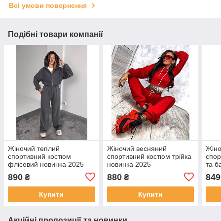
Всі умови повернення
Подібні товари компанії
Жіночий теплий
Жіночий весняний
Жіно
спортивний костюм
спортивний костюм трійка
спор
флісовий новинка 2025
новинка 2025
та б
890
880
849
₴
₴
Купити
Купити
Акційні пропозиції та новинки