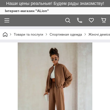
Наши цены реальные! Будем рады знакомству!
Інтернет-магазин "ALіon"
Товари та послуги
Спортивная одежда
Жіночі деміс