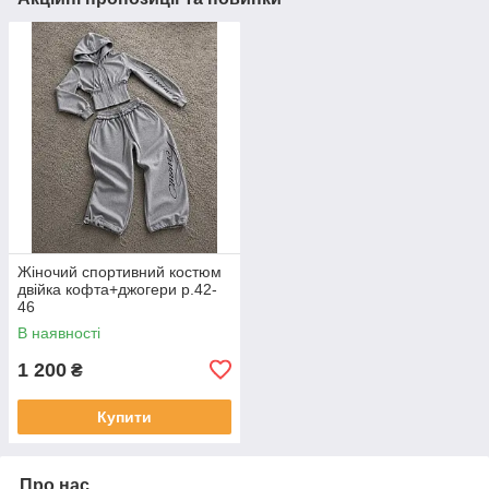
Жіночий спортивний костюм
двійка кофта+джогери р.42-
46
В наявності
1 200
₴
Купити
Про нас