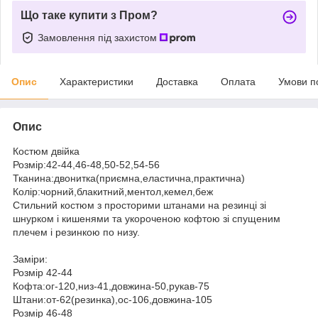
Що таке купити з Пром?
Замовлення під захистом
Опис
Характеристики
Доставка
Оплата
Умови п
Опис
Костюм двійка
Розмір:42-44,46-48,50-52,54-56
Тканина:двонитка(приємна,еластична,практична)
Колір:чорний,блакитний,ментол,кемел,беж
Стильний костюм з просторими штанами на резинці зі
шнурком і кишенями та укороченою кофтою зі спущеним
плечем і резинкою по низу.
Заміри:
Розмір 42-44
Кофта:ог-120,низ-41,довжина-50,рукав-75
Штани:от-62(резинка),ос-106,довжина-105
Розмір 46-48