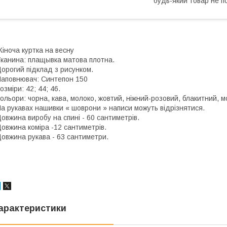
будь-який товар не п
іноча куртка на весну
канина: плащывка матова плотна.
орогий підклад з рисунком.
аповнювач: Синтепон 150
озміри: 42; 44; 46.
ольори: чорна, кава, молоко, жовтий, ніжний-розовий, блакитний, 
а рукавах нашивки « шоврони » написи можуть відрізнятися.
овжина виробу на спині - 60 сантиметрів.
овжина коміра -12 сантиметрів.
овжина рукава - 63 сантиметри.
арактеристики