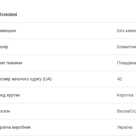
Основні
Капюшон
Без кап
олір
Блакитн
ип тканини
Плащівка
озмір жіночого одягу (UA)
42
ид куртки
Коротка
Сезон
Весна/Ос
раїна виробник
Україна