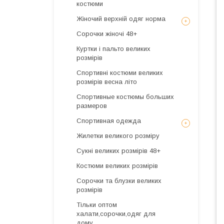
костюми
Жіночий верхній одяг норма
Сорочки жіночі 48+
Куртки і пальто великих
розмірів
Спортивні костюми великих
розмірів весна літо
Спортивные костюмы больших
размеров
Спортивная одежда
Жилетки великого розміру
Сукні великих розмірів 48+
Костюми великих розмірів
Сорочки та блузки великих
розмірів
Тільки оптом
халати,сорочки,одяг для
дому