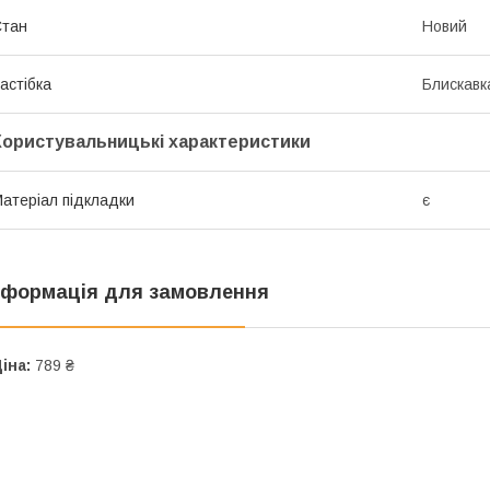
Стан
Новий
астібка
Блискавк
Користувальницькі характеристики
атеріал підкладки
є
нформація для замовлення
іна:
789 ₴