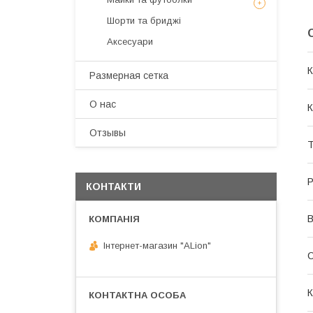
Шорти та бриджі
Аксесуари
Размерная сетка
О нас
К
Отзывы
Т
Р
КОНТАКТИ
В
Інтернет-магазин "ALіon"
К