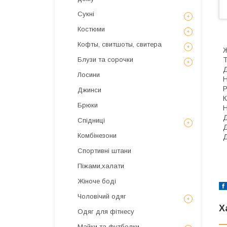
Сукні
Костюми
Кофты, свитшоты, свитера
Ж
Т
Блузи та сорочки
Д
Лосини
Н
Р
Джинси
К
Брюки
Н
Д
Спідниці
Д
Комбінезони
Д
Спортивні штани
Піжами,халати
Жіноче боді
Чоловічий одяг
Х
Одяг для фітнесу
Майки та футболки