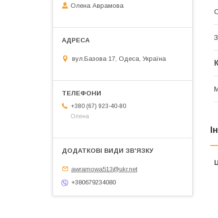
Олена Аврамова
З
вул.Базова 17, Одеса, Україна
М
+380 (67) 923-40-80
Олена
І
Ц
awramowa513@ukr.net
+380679234080