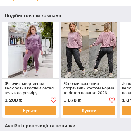
Подібні товари компанії
Жіночий спортивний
Жіночий весняний
Жіно
велюровий костюм батал
спортивний костюм норма
велю
великого розміру
та батал новинка 2026
нови
1 200
1 070
1 0
₴
₴
Купити
Купити
Акційні пропозиції та новинки