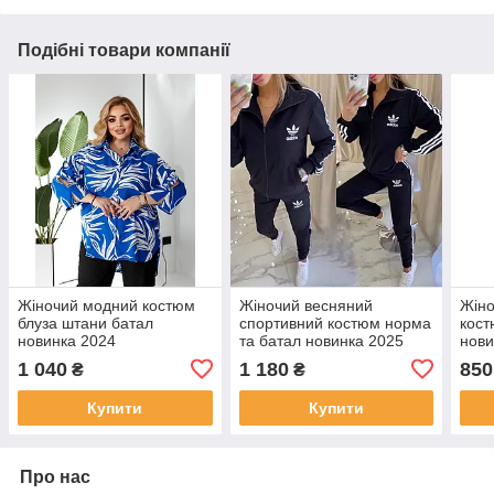
Подібні товари компанії
Жіночий модний костюм
Жіночий весняний
Жіно
блуза штани батал
спортивний костюм норма
кост
новинка 2024
та батал новинка 2025
нови
1 040
1 180
850
₴
₴
Купити
Купити
Про нас