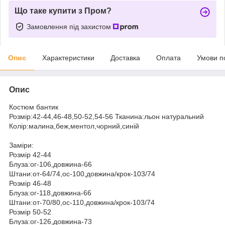
Що таке купити з Пром?
Замовлення під захистом
Опис
Характеристики
Доставка
Оплата
Умови п
Опис
Костюм бантик
Розмір:42-44,46-48,50-52,54-56 Тканина:льон натуральний
Колір:малина,беж,ментол,чорний,синій
Заміри:
Розмір 42-44
Блуза:ог-106,довжина-66
Штани:от-64/74,ос-100,довжина/крок-103/74
Розмір 46-48
Блуза:ог-118,довжина-66
Штани:от-70/80,ос-110,довжина/крок-103/74
Розмір 50-52
Блуза:ог-126,довжина-73