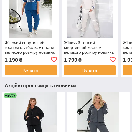
Жіночий спортивний
Жіночий теплий
Жіно
костюм футболка+ штани
спортивний костюм
кост
великого розміру новинка
великого розміру новинка
вели
2025
2024
202
1 190
1 790
1 0
₴
₴
Купити
Купити
Акційні пропозиції та новинки
–20%