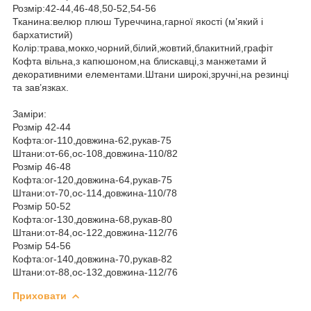
Розмір:42-44,46-48,50-52,54-56
Тканина:велюр плюш Туреччина,гарної якості (мʼякий і
бархатистий)
Колір:трава,мокко,чорний,білий,жовтий,блакитний,графіт
Кофта вільна,з капюшоном,на блискавці,з манжетами й
декоративними елементами.Штани широкі,зручні,на резинці
та зав’язках.
Заміри:
Розмір 42-44
Кофта:ог-110,довжина-62,рукав-75
Штани:от-66,ос-108,довжина-110/82
Розмір 46-48
Кофта:ог-120,довжина-64,рукав-75
Штани:от-70,ос-114,довжина-110/78
Розмір 50-52
Кофта:ог-130,довжина-68,рукав-80
Штани:от-84,ос-122,довжина-112/76
Розмір 54-56
Кофта:ог-140,довжина-70,рукав-82
Штани:от-88,ос-132,довжина-112/76
Приховати