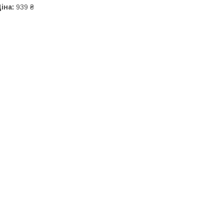
іна:
939 ₴