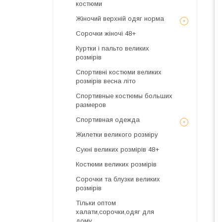
костюми
Жіночий верхній одяг норма
Сорочки жіночі 48+
Куртки і пальто великих
розмірів
Спортивні костюми великих
розмірів весна літо
Спортивные костюмы больших
размеров
Спортивная одежда
Жилетки великого розміру
Сукні великих розмірів 48+
Костюми великих розмірів
Сорочки та блузки великих
розмірів
Тільки оптом
халати,сорочки,одяг для
дому