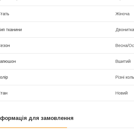
тать
Жіноча
ип тканини
Двонитк
Сезон
Весна/Ос
Капюшон
Вшитий
олір
Різні кол
Стан
Новий
нформація для замовлення