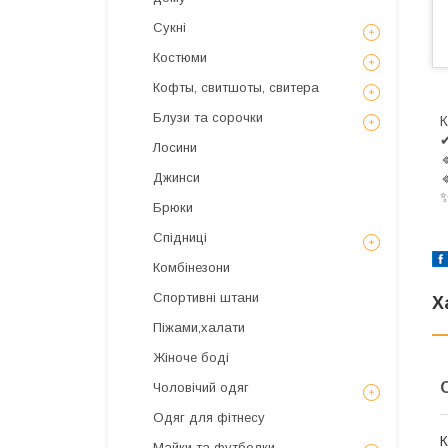
Сукні
Костюми
Кофты, свитшоты, свитера
Блузи та сорочки
✔
Лосини


Джинси
✨
Брюки
Спідниці
Комбінезони
Спортивні штани
Х
Піжами,халати
Жіноче боді
Чоловічий одяг
Одяг для фітнесу
К
Майки та футболки