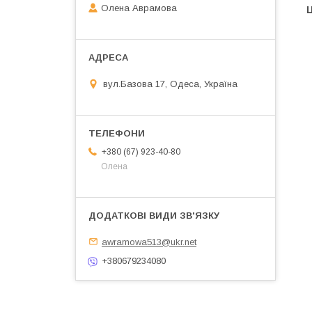
Олена Аврамова
Ц
вул.Базова 17, Одеса, Україна
+380 (67) 923-40-80
Олена
awramowa513@ukr.net
+380679234080