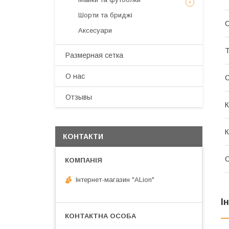
Шорти та бриджі
С
Аксесуари
Т
Размерная сетка
О нас
Отзывы
К
КОНТАКТИ
Інтернет-магазин "ALіon"
І