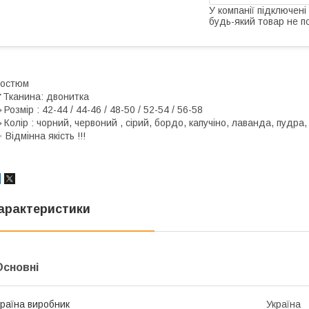
У компанії підключені
будь-який товар не п
Костюм
Тканина: двонитка
Розмір : 42-44 / 44-46 / 48-50 / 52-54 / 56-58
Колір : чорний, червоний , сірий, бордо, капучіно, лаванда, пудра
 Відмінна якість !!!
арактеристики
Основні
раїна виробник
Україна