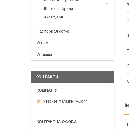
В
Шорти та бриджі
Аксесуари
Р
Размерная сетка
В
О нас
Отзывы
К
КОНТАКТИ
Інтернет-магазин "ALіon"
І
Ц