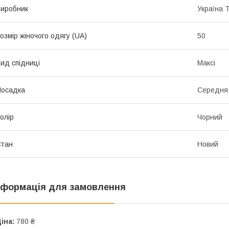
иробник
Україна 
озмір жіночого одягу (UA)
50
ид спідниці
Максі
Посадка
Середня
олір
Чорний
Стан
Новий
нформація для замовлення
іна:
780 ₴