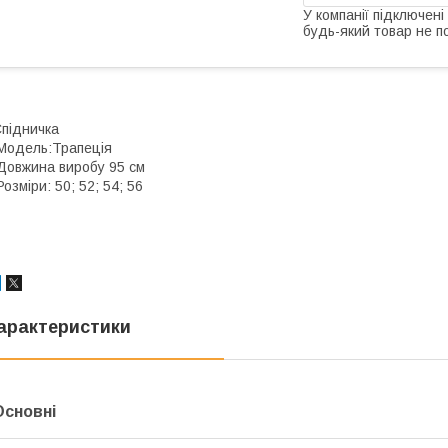
У компанії підключені
будь-який товар не п
підничка
одель:Трапеція
овжина виробу 95 см
озміри: 50; 52; 54; 56
арактеристики
Основні