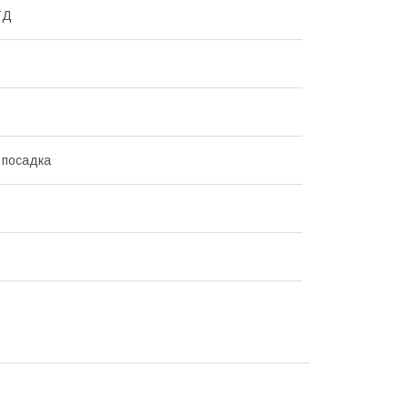
ТД
 посадка