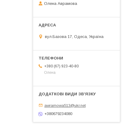
Олена Аврамова
вул.Базова 17, Одеса, Україна
+380 (67) 923-40-80
Олена
awramowa513@ukr.net
+380679234080