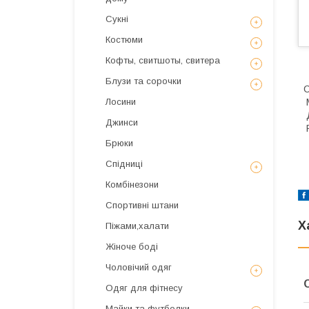
Сукні
Костюми
Кофты, свитшоты, свитера
Блузи та сорочки
С
М
Лосини
Д
Джинси
Р
Брюки
Спідниці
Комбінезони
Спортивні штани
Х
Піжами,халати
Жіноче боді
Чоловічий одяг
Одяг для фітнесу
Майки та футболки