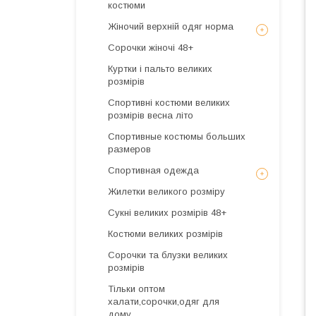
костюми
Жіночий верхній одяг норма
Сорочки жіночі 48+
Куртки і пальто великих
розмірів
Спортивні костюми великих
розмірів весна літо
Спортивные костюмы больших
размеров
Спортивная одежда
Жилетки великого розміру
Сукні великих розмірів 48+
Костюми великих розмірів
Сорочки та блузки великих
розмірів
Тільки оптом
халати,сорочки,одяг для
дому