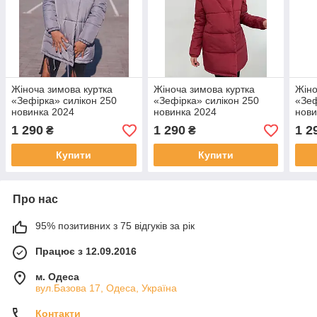
Жіноча зимова куртка
Жіноча зимова куртка
Жіно
«Зефірка» силікон 250
«Зефірка» силікон 250
«Зеф
новинка 2024
новинка 2024
нови
1 290
1 290
1 2
₴
₴
Купити
Купити
Про нас
95% позитивних з 75 відгуків за рік
Працює з 12.09.2016
м. Одеса
вул.Базова 17, Одеса, Україна
Контакти