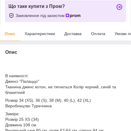
Що таке купити з Пром?
Замовлення під захистом
Опис
Характеристики
Доставка
Оплата
Умови п
Опис
В наявності.
Джинсі "Палаццо"
Тканина джинс котон, не тягнеться Колір чорний, синій та
блакитний
Розмір 34 (XS), 36 (S), 38 (M), 40 (L), 42 (XL)
Виробництво Туреччина
Заміри:
Розмір 25 XS (34)
Довжина 108 см
Внутрішній шов 80 см, талія 62-64 см, стегна 94 см