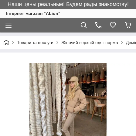
Наши цены реальные! Будем рады знакомству!
Інтернет-магазин "ALіon"
Товари та послуги
Жіночий верхній одяг норма
Демі