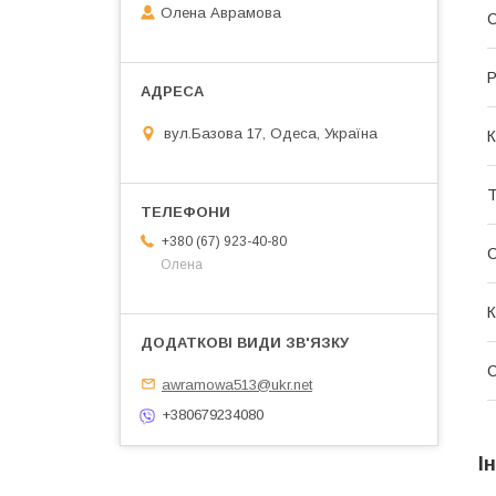
Олена Аврамова
С
Р
вул.Базова 17, Одеса, Україна
К
Т
+380 (67) 923-40-80
Олена
awramowa513@ukr.net
+380679234080
І