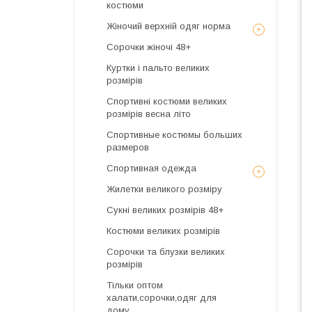
костюми
Жіночий верхній одяг норма
Сорочки жіночі 48+
Куртки і пальто великих
розмірів
Спортивні костюми великих
розмірів весна літо
Спортивные костюмы больших
размеров
Спортивная одежда
Жилетки великого розміру
Сукні великих розмірів 48+
Костюми великих розмірів
Сорочки та блузки великих
розмірів
Тільки оптом
халати,сорочки,одяг для
дому