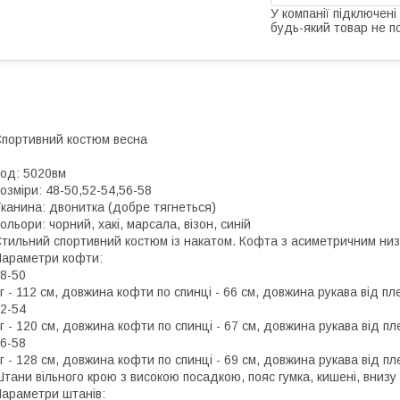
У компанії підключені
будь-який товар не п
портивний костюм весна
од: 5020вм
озміри: 48-50,52-54,56-58
канина: двонитка (добре тягнеться)
ольори: чорний, хакі, марсала, візон, синій
тильний спортивний костюм із накатом. Кофта з асиметричним низ
араметри кофти:
8-50
г - 112 см, довжина кофти по спинці - 66 см, довжина рукава від пле
2-54
г - 120 см, довжина кофти по спинці - 67 см, довжина рукава від пле
6-58
г - 128 см, довжина кофти по спинці - 69 см, довжина рукава від пле
тани вільного крою з високою посадкою, пояс гумка, кишені, внизу
араметри штанів: