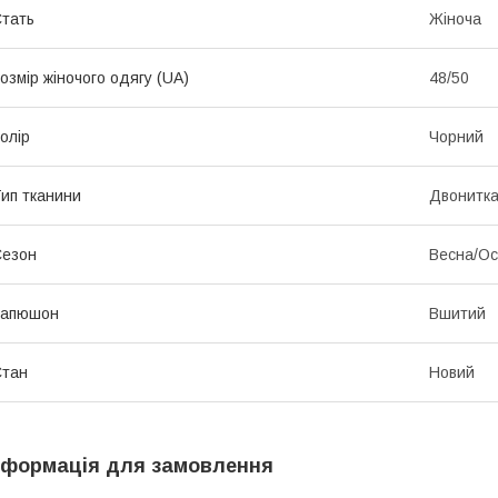
тать
Жіноча
озмір жіночого одягу (UA)
48/50
олір
Чорний
ип тканини
Двонитк
Сезон
Весна/Ос
Капюшон
Вшитий
Стан
Новий
нформація для замовлення