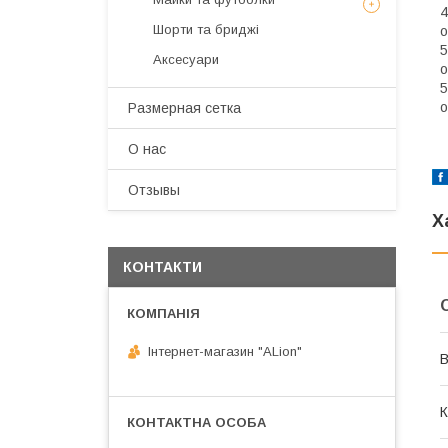
4
Шорти та бриджі
о
5
Аксесуари
о
5
о
Размерная сетка
О нас
Отзывы
Х
КОНТАКТИ
Інтернет-магазин "ALіon"
В
К