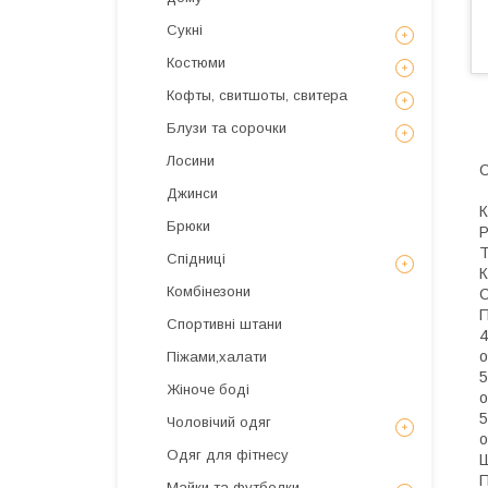
Сукні
Костюми
Кофты, свитшоты, свитера
Блузи та сорочки
Лосини
С
Джинси
К
Брюки
Р
Т
Спідниці
К
Комбінезони
С
П
Спортивні штани
4
о
Піжами,халати
5
Жіноче боді
о
5
Чоловічий одяг
о
Одяг для фітнесу
Ш
П
Майки та футболки