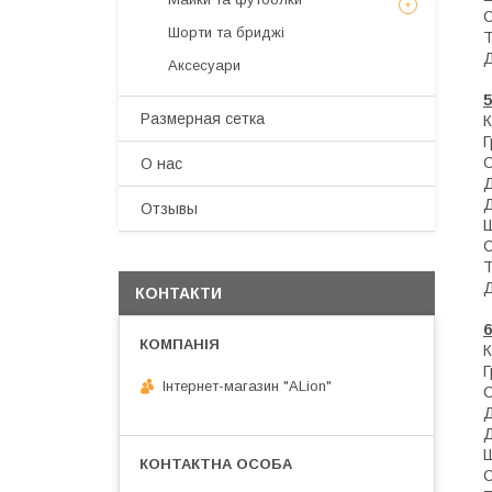
С
Шорти та бриджі
Т
Д
Аксесуари
5
Размерная сетка
Г
С
О нас
Д
Д
Отзывы
Ш
С
Т
Д
КОНТАКТИ
6
Г
Інтернет-магазин "ALіon"
С
Д
Д
Ш
С