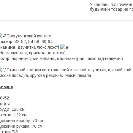
У компанії підключені
будь-який товар не п
Прогулянковий костюм
Розмір
: 48-52, 54-58, 60-64
Тканина
: двунитка люкс якості
Не скочується, приємна на дотик)
олір
: чорний+сірий меланж, малина+сірий, шоколад+капучіно
Стильний костюм виготовлений з якісної двунитки, цікавий крій.
исока посадка, кругова резинка. Якісні лекала.
Виміри
:
8-52
Кофта
руди: 120 см
тегна: 122 см
овжина виробу: 73 см
овжина рукава: 70 см
тани 7/8: