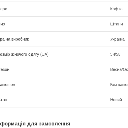
ерх
Кофта
Низ
Штани
раїна виробник
Україна
озмір жіночого одягу (UA)
54/58
Сезон
Весна/Ос
Капюшон
Без кап
Стан
Новий
нформація для замовлення