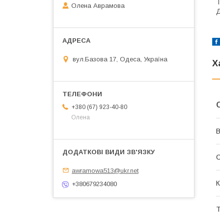
Т
Олена Аврамова
Д
вул.Базова 17, Одеса, Україна
Х
+380 (67) 923-40-80
Олена
В
С
awramowa513@ukr.net
К
+380679234080
Т