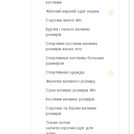
костюми
Жіночий верхній одяг норма
Сорочки жіночі 48+
Куртки і пальто великих
розмірів
Спортивні костюми великих
розмірів весна літо
Спортивные костюмы больших
размеров
Спортивная одежда
Жилетки великого розміру
Сукні великих розмірів 48+
Костюми великих розмірів
Сорочки та блузки великих
розмірів
Тільки оптом
халати,сорочки,одяг для
дому