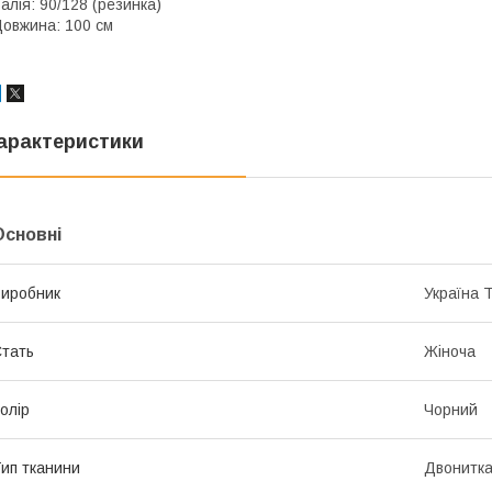
алія: 90/128 (резинка)
овжина: 100 см
арактеристики
Основні
иробник
Україна 
тать
Жіноча
олір
Чорний
ип тканини
Двонитк