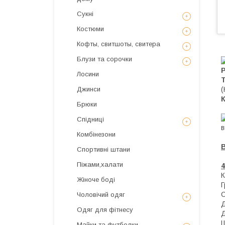
Сукні
Костюми
Кофты, свитшоты, свитера
Блузи та сорочки
Лосини
(
Джинси
К
Брюки
Спідниці
в
Комбінезони
Спортивні штани
Піжами,халати
4
Жіноче боді
Г
С
Чоловічий одяг
Д
Одяг для фітнесу
Д
Ш
Майки та футболки