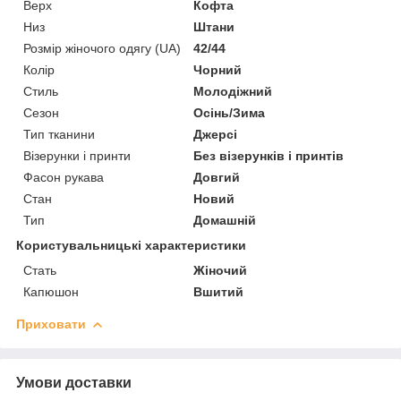
Верх
Кофта
Низ
Штани
Розмір жіночого одягу (UA)
42/44
Колір
Чорний
Стиль
Молодіжний
Сезон
Осінь/Зима
Тип тканини
Джерсі
Візерунки і принти
Без візерунків і принтів
Фасон рукава
Довгий
Стан
Новий
Тип
Домашній
Користувальницькі характеристики
Стать
Жіночий
Капюшон
Вшитий
Приховати
Умови доставки