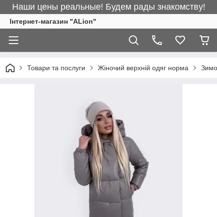
Наши цены реальные! Будем рады знакомству!
Інтернет-магазин "ALіon"
Товари та послуги
Жіночий верхній одяг норма
Зимо