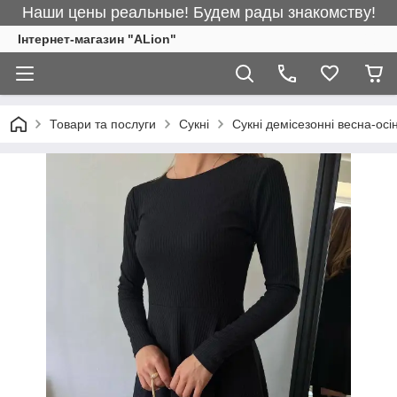
Наши цены реальные! Будем рады знакомству!
Інтернет-магазин "ALіon"
Товари та послуги
Сукні
Сукні демісезонні весна-осі