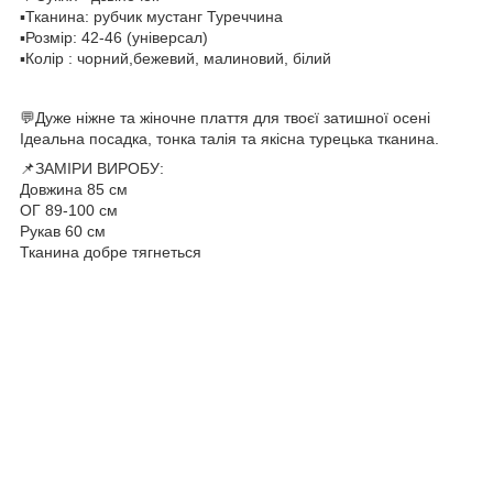
▪️Тканина: рубчик мустанг Туреччина
▪️Розмір: 42-46 (універсал)
▪️Колір : чорний,бежевий, малиновий, білий
💬Дуже ніжне та жіночне плаття для твоєї затишної осені
Ідеальна посадка, тонка талія та якісна турецька тканина.
📌ЗАМІРИ ВИРОБУ:
Довжина 85 см
ОГ 89-100 см
Рукав 60 см
Тканина добре тягнеться