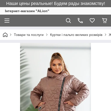
Наши цены реальные! Будем рады знакомству!
Інтернет-магазин "ALіon"
Товари та послуги
Куртки і пальто великих розмірів
Ж