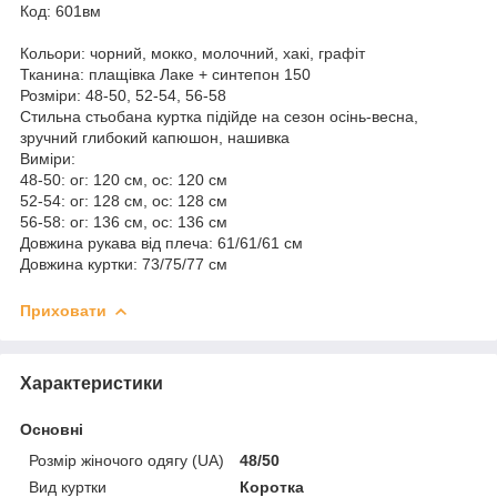
Код: 601вм
Кольори: чорний, мокко, молочний, хакі, графіт
Тканина: плащівка Лаке + синтепон 150
Розміри: 48-50, 52-54, 56-58
Стильна стьобана куртка підійде на сезон осінь-весна,
зручний глибокий капюшон, нашивка
Виміри:
48-50: ог: 120 см, ос: 120 см
52-54: ог: 128 см, ос: 128 см
56-58: ог: 136 см, ос: 136 см
Довжина рукава від плеча: 61/61/61 см
Довжина куртки: 73/75/77 см
Приховати
Характеристики
Основні
Розмір жіночого одягу (UA)
48/50
Вид куртки
Коротка