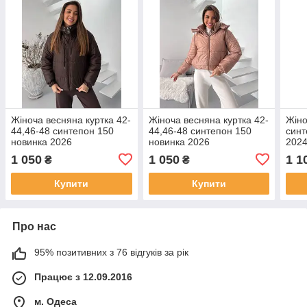
Жіноча весняна куртка 42-
Жіноча весняна куртка 42-
Жіно
44,46-48 синтепон 150
44,46-48 синтепон 150
синт
новинка 2026
новинка 2026
202
1 050
1 050
1 1
₴
₴
Купити
Купити
Про нас
95% позитивних з 76 відгуків за рік
Працює з 12.09.2016
м. Одеса