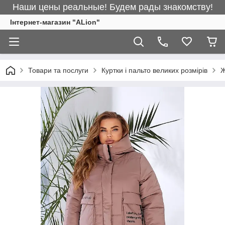
Наши цены реальные! Будем рады знакомству!
Інтернет-магазин "ALіon"
Товари та послуги
Куртки і пальто великих розмірів
Ж