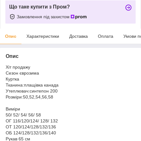
Що таке купити з Пром?
Замовлення під захистом
Опис
Характеристики
Доставка
Оплата
Умови п
Опис
Хіт продажу
Сезон єврозима
Куртка
Тканина:плащівка канада
Утеплювач:синтепон 200
Розміри:50,52,54,56,58
Виміри
50/ 52/ 54/ 56/ 58
ОГ 116/120/124/ 128/ 132
ОТ 120/124/128/132/136
ОБ 124/128/132/136/140
Рукав 65 см