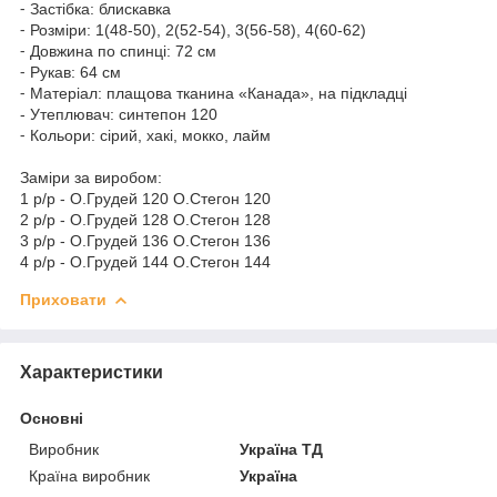
⁃ Застібка: блискавка
⁃ Розміри: 1(48-50), 2(52-54), 3(56-58), 4(60-62)
⁃ Довжина по спинці: 72 см
⁃ Рукав: 64 см
⁃ Матеріал: плащова тканина «Канада», на підкладці
- Утеплювач: синтепон 120
⁃ Кольори: сірий, хакі, мокко, лайм
Заміри за виробом:
1 р/р - О.Грудей 120 О.Стегон 120
2 р/р - О.Грудей 128 О.Стегон 128
3 р/р - О.Грудей 136 О.Стегон 136
4 р/р - О.Грудей 144 О.Стегон 144
Приховати
Характеристики
Основні
Виробник
Україна ТД
Країна виробник
Україна