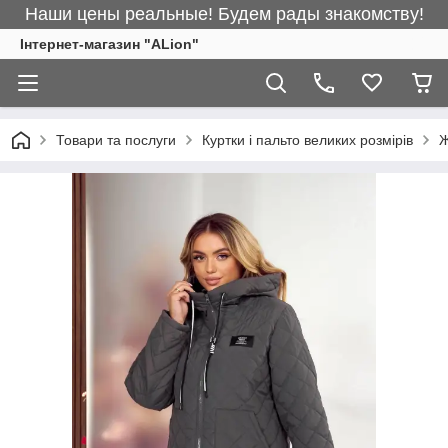
Наши цены реальные! Будем рады знакомству!
Інтернет-магазин "ALіon"
Товари та послуги
Куртки і пальто великих розмірів
Ж