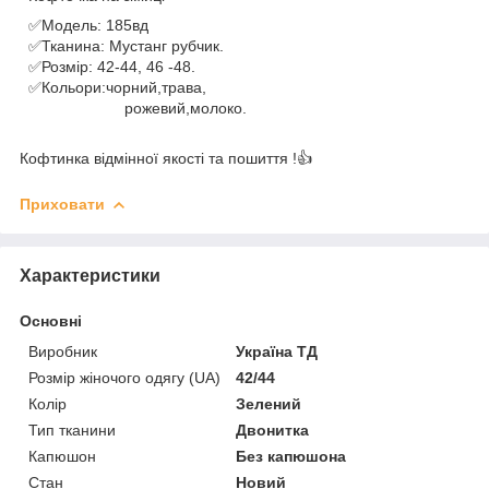
✅Модель: 185вд
✅Тканина: Мустанг рубчик.
✅Розмір: 42-44, 46 -48.
✅Кольори:чорний,трава,
рожевий,молоко.
Кофтинка відмінної якості та пошиття !👍
Приховати
Характеристики
Основні
Виробник
Україна ТД
Розмір жіночого одягу (UA)
42/44
Колір
Зелений
Тип тканини
Двонитка
Капюшон
Без капюшона
Стан
Новий