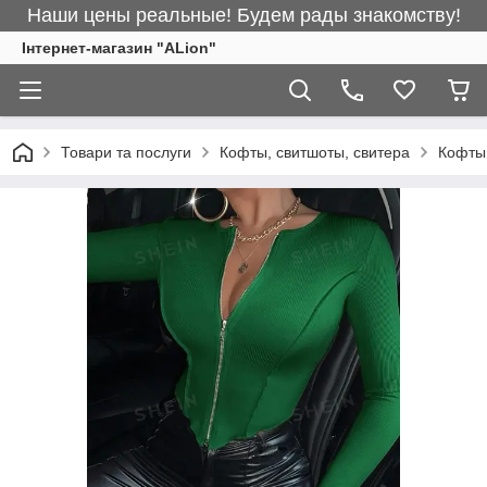
Наши цены реальные! Будем рады знакомству!
Інтернет-магазин "ALіon"
Товари та послуги
Кофты, свитшоты, свитера
Кофты