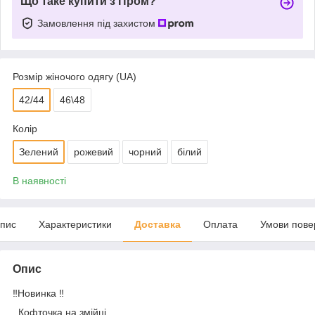
Що таке купити з Пром?
Замовлення під захистом
Розмір жіночого одягу (UA)
42/44
46\48
Колір
Зелений
рожевий
чорний
білий
В наявності
пис
Характеристики
Доставка
Оплата
Умови пове
Опис
‼️Новинка ‼️
Кофточка на змійці