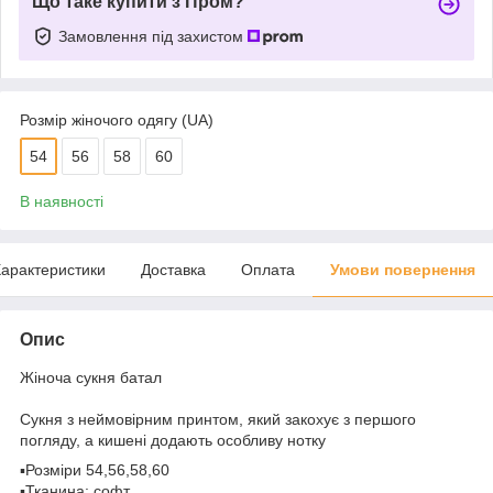
Що таке купити з Пром?
Замовлення під захистом
Розмір жіночого одягу (UA)
54
56
58
60
В наявності
арактеристики
Доставка
Оплата
Умови повернення
Опис
Жіноча сукня батал
Сукня з неймовірним принтом, який закохує з першого
погляду, а кишені додають особливу нотку
▪️Розміри 54,56,58,60
▪️Тканина: софт