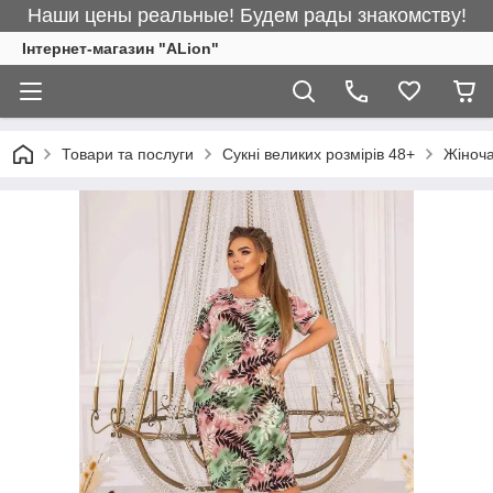
Наши цены реальные! Будем рады знакомству!
Інтернет-магазин "ALіon"
Товари та послуги
Сукні великих розмірів 48+
Жіноча