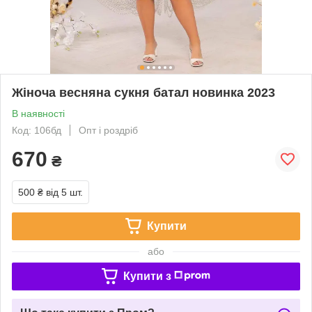
Жіноча весняна сукня батал новинка 2023
В наявності
Код: 106бд
Опт і роздріб
670
₴
500 ₴
від 5 шт.
Купити
або
Купити з