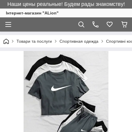
Наши цены реальные! Будем рады знакомству!
Інтернет-магазин "ALіon"
Товари та послуги
Спортивная одежда
Спортивні к