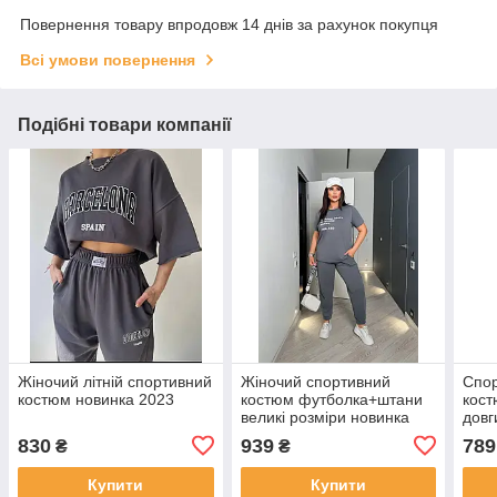
Повернення товару впродовж 14 днів за рахунок покупця
Всі умови повернення
Подібні товари компанії
Жіночий літній спортивний
Жіночий спортивний
Спор
костюм новинка 2023
костюм футболка+штани
кост
великі розміри новинка
довг
2025
рубч
830
939
789
₴
₴
Купити
Купити