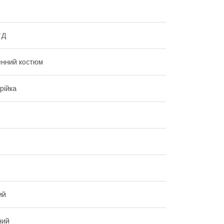
ТД
енний костюм
рійка
ий
ний