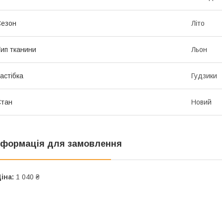
Сезон
Літо
ип тканини
Льон
астібка
Гудзики
Стан
Новий
нформація для замовлення
іна:
1 040 ₴