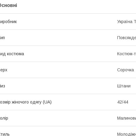
Основні
иробник
Україна 
ип
Повсякд
ид костюма
Костюм-т
ерх
Сорочка
Низ
Штани
озмір жіночого одягу (UA)
42/44
олір
Малинов
тиль
Молодіж