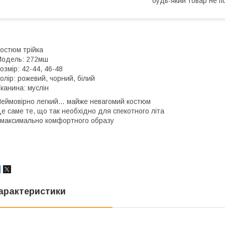
будь-який товар не п
остюм трійка
одель: 272мш
озмір: 42-44, 46-48
олір: рожевий, чорний, білий
канина: муслін
еймовірно легкий… майже невагомий костюм
е саме те, що так необхідно для спекотного літа
 максимально комфортного образу
арактеристики