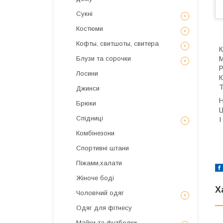
Сукні
Костюми
Кофты, свитшоты, свитера
К
М
Блузи та сорочки
Р
Лосини
К
Т
Джинси
Н
Брюки
Ц
Спідниці
І
Комбінезони
Спортивні штани
Піжами,халати
Жіноче боді
Х
Чоловічий одяг
Одяг для фітнесу
Майки та футболки