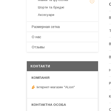
Шорти та бриджі
Аксесуари
В
Размерная сетка
Т
О нас
В
Отзывы
В
КОНТАКТИ
Р
Інтернет-магазин "ALіon"
К
С