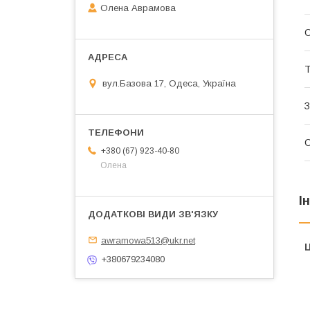
Олена Аврамова
Т
вул.Базова 17, Одеса, Україна
З
+380 (67) 923-40-80
Олена
І
awramowa513@ukr.net
Ц
+380679234080