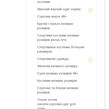
костюми
Жіночий верхній одяг норма
Сорочки жіночі 48+
Куртки і пальто великих
розмірів
Спортивні костюми великих
розмірів весна літо
Спортивные костюмы больших
размеров
Спортивная одежда
Жилетки великого розміру
Сукні великих розмірів 48+
Костюми великих розмірів
Сорочки та блузки великих
розмірів
Тільки оптом
халати,сорочки,одяг для
дому