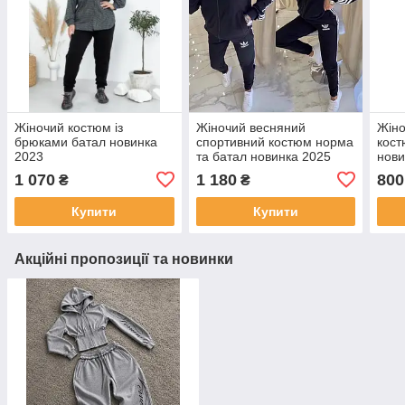
Жіночий костюм із
Жіночий весняний
Жіно
брюками батал новинка
спортивний костюм норма
кост
2023
та батал новинка 2025
нови
1 070
1 180
800
₴
₴
Купити
Купити
Акційні пропозиції та новинки