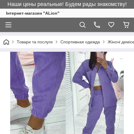
Наши цены реальные! Будем рады знакомству!
Інтернет-магазин "ALіon"
Товари та послуги
Спортивная одежда
Жіночі деміс