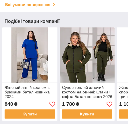
Всі умови повернення
Подібні товари компанії
Жіночий літній костюм із
Супер теплий жіночий
Жіно
брюками батал новинка
костюм на овчині: штани+
спор
2024
кофта Батал новинка 2026
трин
840
1 780
1 1
₴
₴
Купити
Купити