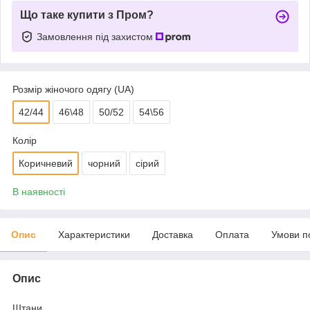
Що таке купити з Пром?
Замовлення під захистом
Розмір жіночого одягу (UA)
42/44
46\48
50/52
54\56
Колір
Коричневий
чорний
сірий
В наявності
Опис
Характеристики
Доставка
Оплата
Умови п
Опис
Штани