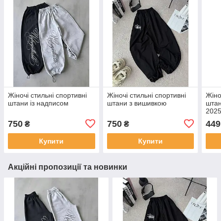
Жіночі стильні спортивні
Жіночі стильні спортивні
Жіно
штани із надписом
штани з вишивкою
штан
202
750
750
449
₴
₴
Купити
Купити
Акційні пропозиції та новинки