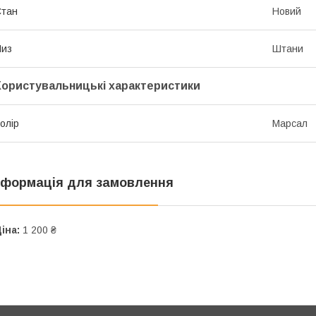
Стан
Новий
Низ
Штани
Користувальницькі характеристики
олір
Марсал
нформація для замовлення
іна:
1 200 ₴