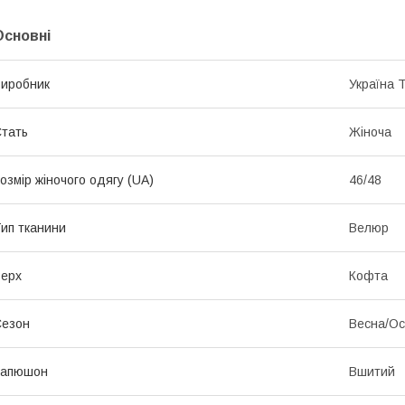
Основні
иробник
Україна 
тать
Жіноча
озмір жіночого одягу (UA)
46/48
ип тканини
Велюр
ерх
Кофта
Сезон
Весна/Ос
Капюшон
Вшитий