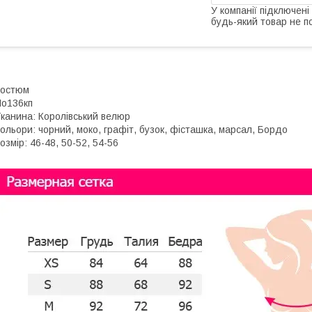
У компанії підключені
будь-який товар не п
Костюм
o136кп
канина: Королівський велюр
ольори: чорний, моко, графіт, бузок, фісташка, марсал, Бордо
озмір: 46-48, 50-52, 54-56