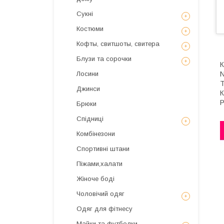
Сукні
Костюми
Кофты, свитшоты, свитера
Блузи та сорочки
N
Лосини
Т
Джинси
К
Р
Брюки
Спідниці
Комбінезони
Спортивні штани
Піжами,халати
Жіноче боді
Чоловічий одяг
Одяг для фітнесу
Майки та футболки