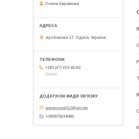
Олена Аврамова
В
вул.Базова 17, Одеса, Україна
С
Р
+380 (67) 923-40-80
Олена
Т
В
awramowa513@ukr.net
+380679234080