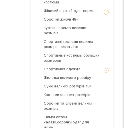
костюми
Жіночий верхній одяг норма
Сорочки жіночі 48+
Куртки і пальто великих
розмірів
Спортивні костюми великих
розмірів весна літо
Спортивные костюмы больших
размеров
Спортивная одежда
Жилетки великого розміру
Сукні великих розмірів 48+
Костюми великих розмірів
Сорочки та блузки великих
розмірів
Тільки оптом
халати,сорочки,одяг для
дому