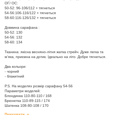
ОГ/ ОС:
50-52: 96-106/112 + тягнеться
54-56:106-116/122 + тягнеться
58-60:116-126/132 + тягнеться
Довжина сарафана :
50-52: 130
54-56: 132
58-60: 134
Тканина: якісна весняно-літня жатка стрейч. Дуже легка та
мʼяка, приємна на дотик. Ідеально на літо. Добре тягнеться.
Два кольори:
- чорний
- блакитний
P.S. На моделях розмір сарафану 54-56
Параметри моделей:
Блондинка 110-80-110 / 168
Брюнетка 110-89-115 / 174
Шатенка 108-80-108 / 170
Приховати