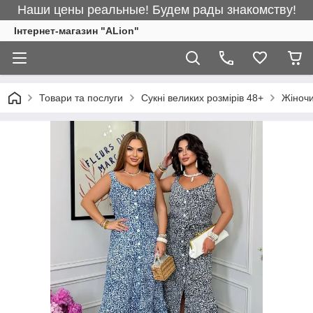
Наши цены реальные! Будем рады знакомству!
Інтернет-магазин "ALіon"
Товари та послуги
Сукні великих розмірів 48+
Жіночи