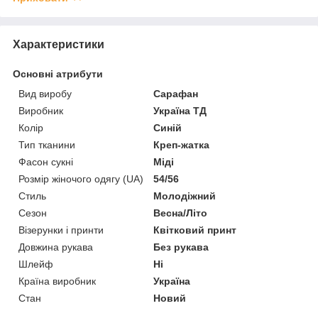
Характеристики
Основні атрибути
Вид виробу
Сарафан
Виробник
Україна ТД
Колір
Синій
Тип тканини
Креп-жатка
Фасон сукні
Міді
Розмір жіночого одягу (UA)
54/56
Стиль
Молодіжний
Сезон
Весна/Літо
Візерунки і принти
Квітковий принт
Довжина рукава
Без рукава
Шлейф
Ні
Країна виробник
Україна
Стан
Новий