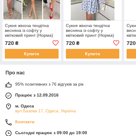
Сукня жіноча тендітна
Сукня жіноча тендітна
Сукн
весняна із софту у
весняна із софту у
весн
квітковий принт (Норма)
квітковий принт (Норма)
квіт
720
720
720
₴
₴
Купити
Купити
Про нас
95% позитивних з 76 відгуків за рік
Працює з 12.09.2016
м. Одеса
вул.Базова 17, Одеса, Україна
Контакти
Сьогодні працює з 09:00 до 19:00