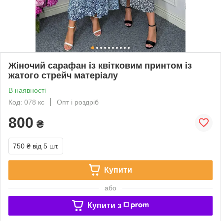
Жіночий сарафан із квітковим принтом із
жатого стрейч матеріалу
В наявності
Код: 078 кс
Опт і роздріб
800
₴
750 ₴
від 5 шт.
Купити
або
Купити з