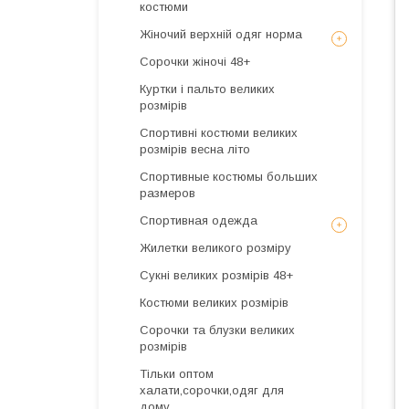
костюми
Жіночий верхній одяг норма
Сорочки жіночі 48+
Куртки і пальто великих
розмірів
Спортивні костюми великих
розмірів весна літо
Спортивные костюмы больших
размеров
Спортивная одежда
Жилетки великого розміру
Сукні великих розмірів 48+
Костюми великих розмірів
Сорочки та блузки великих
розмірів
Тільки оптом
халати,сорочки,одяг для
дому