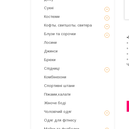
Сукні
Костюми
Кофты, свитшоты, свитера
Блузи та сорочки
▪
▫
Лосини
▫
Джинси
▫
▫
Брюки
Ч
Спідниці
Комбінезони
Спортивні штани
Піжами,халати
Жіноче боді
Чоловічий одяг
Одяг для фітнесу
Майки та футболки