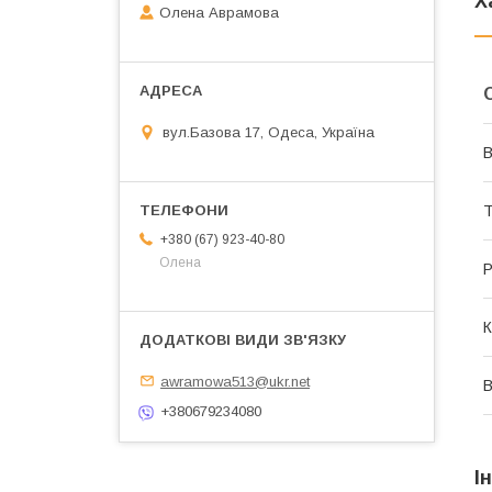
Х
Олена Аврамова
вул.Базова 17, Одеса, Україна
В
Т
+380 (67) 923-40-80
Олена
Р
К
awramowa513@ukr.net
В
+380679234080
І