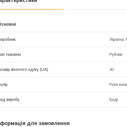
арактеристики
Основні
иробник
Україна 
ип тканини
Рубчик
озмір жіночого одягу (UA)
42
олір
Різні кол
ид виробу
Боді
нформація для замовлення