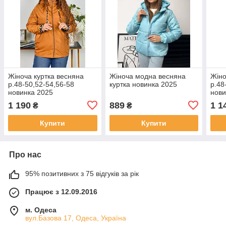
Жіноча куртка весняна
Жіноча модна весняна
Жіно
р.48-50,52-54,56-58
куртка новинка 2025
р.48
новинка 2025
нови
1 190
889
1 1
₴
₴
Купити
Купити
Про нас
95% позитивних з 75 відгуків за рік
Працює з 12.09.2016
м. Одеса
вул.Базова 17, Одеса, Україна