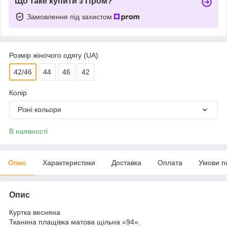
Що таке купити з Пром?
Замовлення під захистом
Розмір жіночого одягу (UA)
42/46
44
46
42
Колір
Різні кольори
В наявності
Опис
Характеристики
Доставка
Оплата
Умови п
Опис
Куртка весняна
Тканина плащівка матова щільна «94».