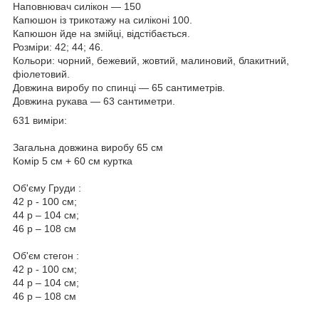
Наповнювач силікон — 150
Капюшон із трикотажу на силіконі 100.
Капюшон йде на змійці, відстібається.
Розміри: 42; 44; 46.
Кольори: чорний, бежевий, жовтий, малиновий, блакитний,
фіолетовий.
Довжина виробу по спинці — 65 сантиметрів.
Довжина рукава — 63 сантиметри.
631 виміри:
Загальна довжина виробу 65 см
Комір 5 см + 60 см куртка
Об'єму Груди :
42 р - 100 см;
44 р – 104 см;
46 р – 108 см
Об'єм стегон :
42 р - 100 см;
44 р – 104 см;
46 р – 108 см