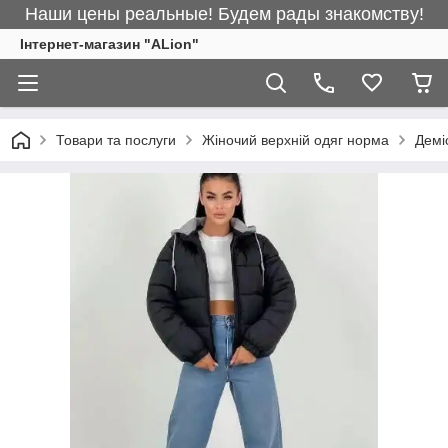
Наши цены реальные! Будем рады знакомству!
Інтернет-магазин "ALіon"
Товари та послуги
Жіночий верхній одяг норма
Демі