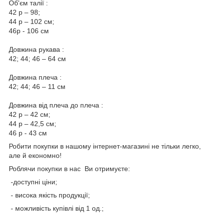
Об'єм талії :
42 р – 98;
44 р – 102 см;
46р - 106 см
Довжина рукава :
42; 44; 46 – 64 см
Довжина плеча :
42; 44; 46 – 11 см
Довжина від плеча до плеча :
42 р – 42 см;
44 р – 42,5 см;
46 р - 43 см
Робити покупки в нашому інтернет-магазині не тільки легко,
але й економно!
Роблячи покупки в нас Ви отримуєте:
-доступні ціни;
- висока якість продукції;
- можливість купівлі від 1 од.;