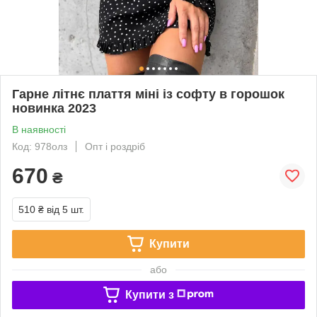
Гарне літнє плаття міні із софту в горошок
новинка 2023
В наявності
Код: 978олз
Опт і роздріб
670
₴
510 ₴
від 5 шт.
Купити
або
Купити з