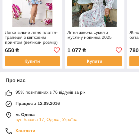
Легке вільне літнє плаття-
Літня жіноча сукня з
Жіно
трапеція з квітковим
мусліну новинка 2025
бата
принтом (великий розмір)
650
1 077
780
₴
₴
Купити
Купити
Про нас
95% позитивних з 76 відгуків за рік
Працює з 12.09.2016
м. Одеса
вул.Базова 17, Одеса, Україна
Контакти