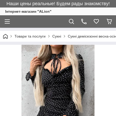
Наши цены реальные! Будем рады знакомству!
Інтернет-магазин "ALіon"
Товари та послуги
Сукні
Сукні демісезонні весна-осі