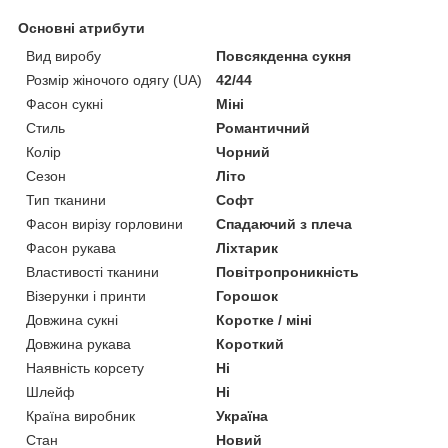
Основні атрибути
Вид виробу
Повсякденна сукня
Розмір жіночого одягу (UA)
42/44
Фасон сукні
Міні
Стиль
Романтичний
Колір
Чорний
Сезон
Літо
Тип тканини
Софт
Фасон вирізу горловини
Спадаючий з плеча
Фасон рукава
Ліхтарик
Властивості тканини
Повітропроникність
Візерунки і принти
Горошок
Довжина сукні
Коротке / міні
Довжина рукава
Короткий
Наявність корсету
Ні
Шлейф
Ні
Країна виробник
Україна
Стан
Новий