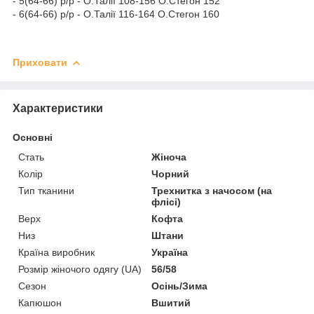
- 5(64-66) р/р - О.Талії 108-156 О.Стегон 152
- 6(64-66) р/р - О.Талії 116-164 О.Стегон 160
Приховати
Характеристики
Основні
Стать
Жіноча
Колір
Чорний
Тип тканини
Трехнитка з начосом (на
флісі)
Верх
Кофта
Низ
Штани
Країна виробник
Україна
Розмір жіночого одягу (UA)
56/58
Сезон
Осінь/Зима
Капюшон
Вшитий