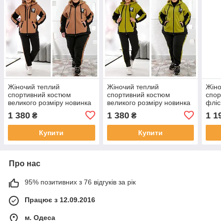
Жіночий теплий
Жіночий теплий
Жіно
спортивний костюм
спортивний костюм
спор
великого розміру новинка
великого розміру новинка
фліс
2025
2025
нови
1 380
1 380
1 1
₴
₴
Купити
Купити
Про нас
95% позитивних з 76 відгуків за рік
Працює з 12.09.2016
м. Одеса