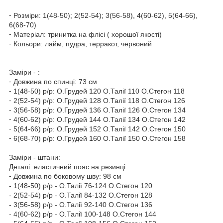
⁃ Розміри: 1(48-50); 2(52-54); 3(56-58), 4(60-62), 5(64-66),
6(68-70)
⁃ Матеріал: тринитка на флісі ( хорошої якості)
⁃ Кольори: лайм, пудра, терракот, червоний
Заміри - :
⁃ Довжина по спинці: 73 см
⁃ 1(48-50) р/р: О.Грудей 120 О.Талії 110 О.Стегон 118
⁃ 2(52-54) р/р: О.Грудей 128 О.Талії 118 О.Стегон 126
⁃ 3(56-58) р/р: О.Грудей 136 О.Талії 126 О.Стегон 134
⁃ 4(60-62) р/р: О.Грудей 144 О.Талії 134 О.Стегон 142
⁃ 5(64-66) р/р: О.Грудей 152 О.Талії 142 О.Стегон 150
⁃ 6(68-70) р/р: О.Грудей 160 О.Талії 150 О.Стегон 158
Заміри - штани:
Деталі: еластичний пояс на резинці
⁃ Довжина по боковому шву: 98 см
- 1(48-50) р/р - О.Талії 76-124 О.Стегон 120
- 2(52-54) р/р - О.Талії 84-132 О.Стегон 128
- 3(56-58) р/р - О.Талії 92-140 О.Стегон 136
- 4(60-62) р/р - О.Талії 100-148 О.Стегон 144