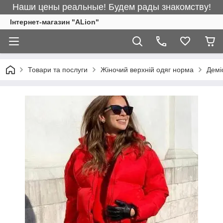
Наши цены реальные! Будем рады знакомству!
Інтернет-магазин "ALіon"
Товари та послуги
Жіночий верхній одяг норма
Демі