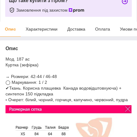
Що таке купити з Пром?
Замовлення під захистом
Опис
Характеристики
Доставка
Оплата
Умови п
Опис
Мод. 187 ас
Куртка (зефірка)
→ Розмери: 42-44 / 46-48
◯ Маркування: 1 / 2
✔Ткань. Корисна плащевка Канада водовідштовхуюча) +
синтепон 150 підкладка
▫ Очерет: білий, чорний, горчиця, капучино, червоний, пудра