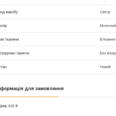
ид виробу
Светр
олір
Молочни
ип тканини
В'язання
ізерунки і принти
Без візер
Стан
Новий
нформація для замовлення
іна:
630 ₴