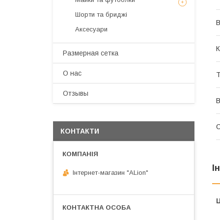
Шорти та бриджі
В
Аксесуари
К
Размерная сетка
О нас
Т
Отзывы
В
КОНТАКТИ
І
Інтернет-магазин "ALіon"
Ц