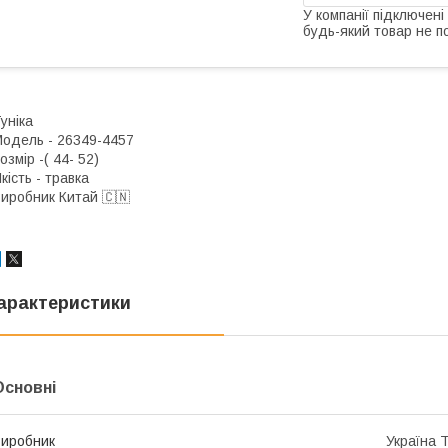
У компанії підключені
будь-який товар не п
уніка
одель - 26349-4457
озмір -( 44- 52)
кість - травка
иробник Китай 🇨🇳
арактеристики
Основні
иробник
Україна 