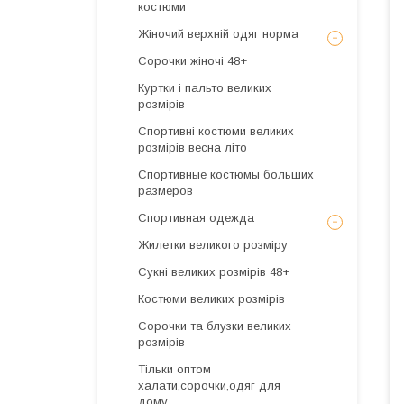
костюми
Жіночий верхній одяг норма
Сорочки жіночі 48+
Куртки і пальто великих
розмірів
Спортивні костюми великих
розмірів весна літо
Спортивные костюмы больших
размеров
Спортивная одежда
Жилетки великого розміру
Сукні великих розмірів 48+
Костюми великих розмірів
Сорочки та блузки великих
розмірів
Тільки оптом
халати,сорочки,одяг для
дому