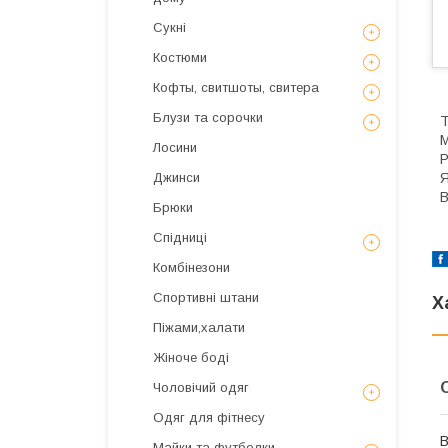
Сукні
Костюми
Кофты, свитшоты, свитера
Блузи та сорочки
Т
М
Лосини
Р
Я
Джинси
В
Брюки
Спідниці
Комбінезони
Спортивні штани
Х
Піжами,халати
Жіноче боді
Чоловічий одяг
Одяг для фітнесу
В
Майки та футболки