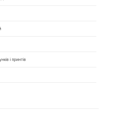
й
унків і принтів