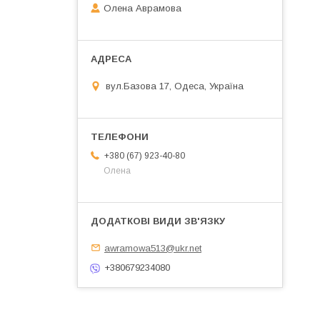
Олена Аврамова
вул.Базова 17, Одеса, Україна
+380 (67) 923-40-80
Олена
awramowa513@ukr.net
+380679234080