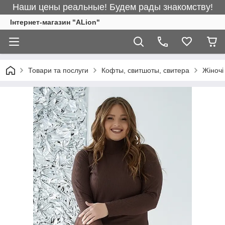
Наши цены реальные! Будем рады знакомству!
Інтернет-магазин "ALіon"
Товари та послуги
Кофты, свитшоты, свитера
Жіночі