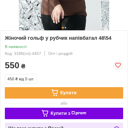
Жіночий гольф у рубчик напівбатал 48\54
В наявності
Код: 3188(пл)-4457
Опт і роздріб
550
₴
450 ₴
від 5 шт.
Купити
або
Купити з