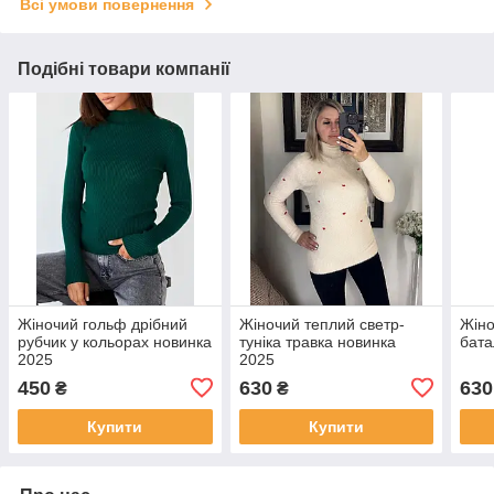
Всі умови повернення
Подібні товари компанії
Жіночий гольф дрібний
Жіночий теплий светр-
Жіно
рубчик у кольорах новинка
туніка травка новинка
бата
2025
2025
450
630
630
₴
₴
Купити
Купити