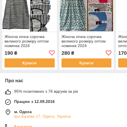
Жіноча нічна сорочка
Жіноча нічна сорочка
Жіно
великого розміру оптом
великого розміру оптом
вели
новинка 2024
новинка 2024
опто
190
280
170
₴
₴
Купити
Купити
Про нас
95% позитивних з 76 відгуків за рік
Працює з 12.09.2016
м. Одеса
вул.Базова 17, Одеса, Україна
Контакти