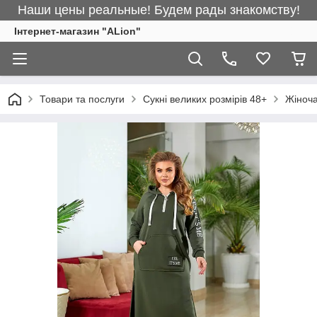
Наши цены реальные! Будем рады знакомству!
Інтернет-магазин "ALіon"
Товари та послуги
Сукні великих розмірів 48+
Жіноча