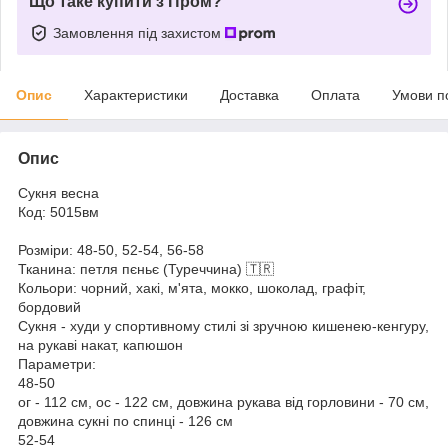
Що таке купити з Пром?
Замовлення під захистом
Опис
Характеристики
Доставка
Оплата
Умови п
Опис
Сукня весна
Код: 5015вм
Розміри: 48-50, 52-54, 56-58
Тканина: петля пєньє (Туреччина) 🇹🇷
Кольори: чорний, хакі, м'ята, мокко, шоколад, графіт,
бордовий
Сукня - худи у спортивному стилі зі зручною кишенею-кенгуру,
на рукаві накат, капюшон
Параметри:
48-50
ог - 112 см, ос - 122 см, довжина рукава від горловини - 70 см,
довжина сукні по спинці - 126 см
52-54