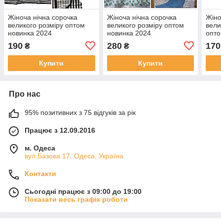
Жіноча нічна сорочка
Жіноча нічна сорочка
Жіно
великого розміру оптом
великого розміру оптом
вели
новинка 2024
новинка 2024
опто
190
280
170
₴
₴
Купити
Купити
Про нас
95% позитивних з 75 відгуків за рік
Працює з 12.09.2016
м. Одеса
вул.Базова 17, Одеса, Україна
Контакти
Сьогодні працює з 09:00 до 19:00
Показати весь графік роботи