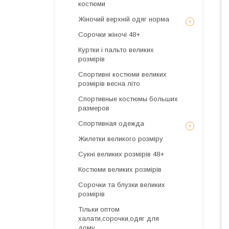
костюми
Жіночий верхній одяг норма
Сорочки жіночі 48+
Куртки і пальто великих
розмірів
Спортивні костюми великих
розмірів весна літо
Спортивные костюмы больших
размеров
Спортивная одежда
Жилетки великого розміру
Сукні великих розмірів 48+
Костюми великих розмірів
Сорочки та блузки великих
розмірів
Тільки оптом
халати,сорочки,одяг для
дому