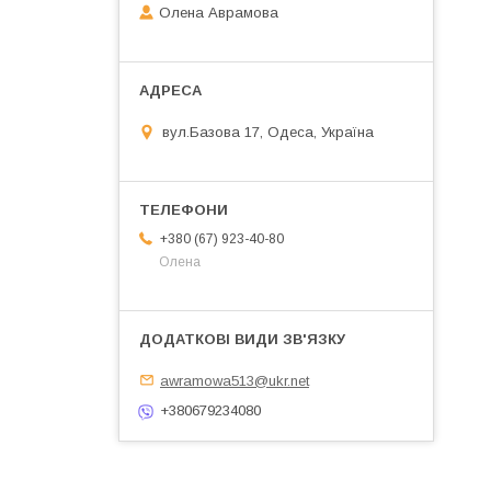
Олена Аврамова
вул.Базова 17, Одеса, Україна
+380 (67) 923-40-80
Олена
awramowa513@ukr.net
+380679234080