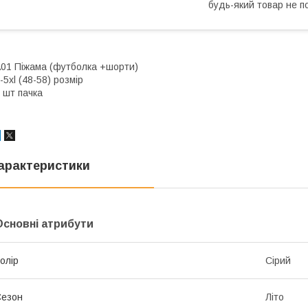
будь-який товар не п
01 Піжама (футболка +шорти)
-5xl (48-58) розмір
 шт пачка
арактеристики
Основні атрибути
олір
Сірий
Сезон
Літо