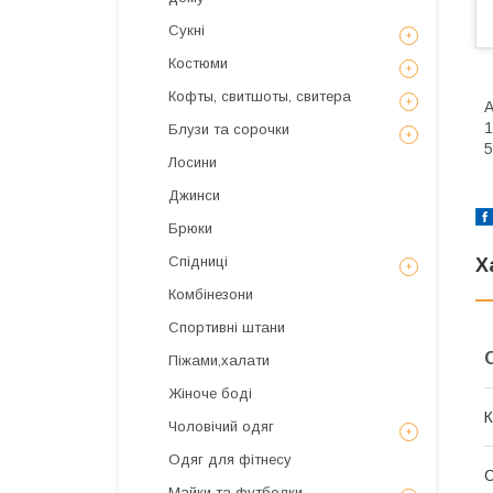
Сукні
Костюми
Кофты, свитшоты, свитера
A
1
Блузи та сорочки
5
Лосини
Джинси
Брюки
Спідниці
Х
Комбінезони
Спортивні штани
Піжами,халати
Жіноче боді
К
Чоловічий одяг
Одяг для фітнесу
Майки та футболки