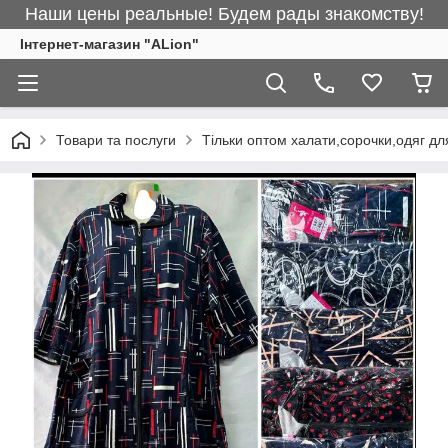
Наши цены реальные! Будем рады знакомству!
Інтернет-магазин "ALіon"
Товари та послуги
Тільки оптом халати,сорочки,одяг дл