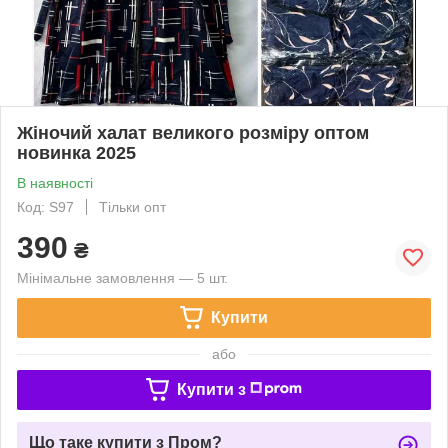
Жіночий халат великого розміру оптом
новинка 2025
В наявності
Код: S97
Тільки опт
390
₴
Мінімальне замовлення — 5 шт.
Купити
або
Купити з
Що таке купити з Пром?