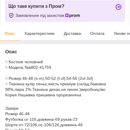
Що таке купити з Пром?
Замовлення під захистом
Опис
Характеристики
Доставка
Оплата
Умови п
Опис
✨Костюм чоловічий
✨Модель №в802-41759
✨Розмір:46-48 (s-m),50-52 (l-xl),54-56 (2xl-3xl)
✨Тканина:кулір пеньє,якість преміум (склад бавовна
98%,лікра 2%.Тканина дихає,не линяє )виробництво
Корея.Нашивка пришивна прорезиняна
Заміри:
Розмір 46-48
Футболка:ог-116,довжина-69,рукав-23
Шорти:от-72/106,ос-106/126,довжина-46