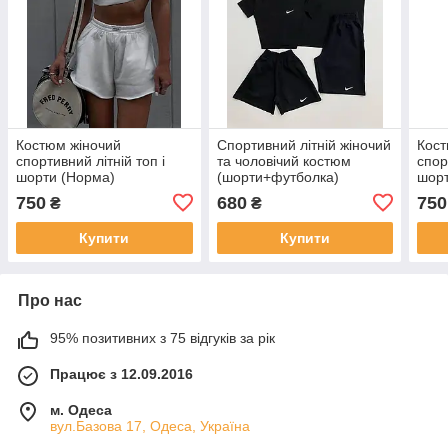
Костюм жіночий
Спортивний літній жіночий
Кост
спортивний літній топ і
та чоловічий костюм
спор
шорти (Норма)
(шорти+футболка)
шорт
750
680
750
₴
₴
Купити
Купити
Про нас
95% позитивних з 75 відгуків за рік
Працює з 12.09.2016
м. Одеса
вул.Базова 17, Одеса, Україна