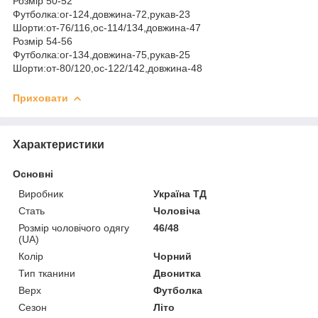
Розмір 50-52
Футболка:ог-124,довжина-72,рукав-23
Шорти:от-76/116,ос-114/134,довжина-47
Розмір 54-56
Футболка:ог-134,довжина-75,рукав-25
Шорти:от-80/120,ос-122/142,довжина-48
Приховати
Характеристики
Основні
Виробник
Україна ТД
Стать
Чоловіча
Розмір чоловічого одягу
46/48
(UA)
Колір
Чорний
Тип тканини
Двонитка
Верх
Футболка
Сезон
Літо